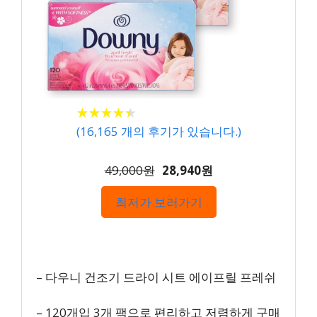
★
★
★
★
★
★
★
★
★
★
(
16,165
개의 후기가 있습니다.)
49,000원
28,940원
최저가 보러가기
– 다우니 건조기 드라이 시트 에이프릴 프레쉬
– 120개입 3개 팩으로 편리하고 저렴하게 구매