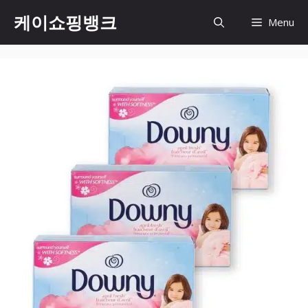
Skip
케이쇼핑뱅크
Menu
to
content