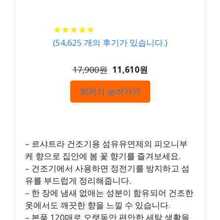
★
★
★
★
★
★
★
★
★
★
(
54,625
개의 후기가 있습니다.)
17,900원
11,610원
최저가 보러가기
– 르샤트라 건조기용 섬유유연제의 피오니부
케 향으로 집안에 봄 꽃 향기를 즐겨보세요.
– 건조기에서 사용하면 정전기를 방지하고 섬
유를 부드럽게 정리해줍니다.
– 한 장에 냄새 없애는 성분이 함유되어 건조한
옷에서도 깨끗한 향을 느낄 수 있습니다.
– 본품 120매로 오랫동안 편안한 세탁 생활을