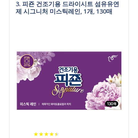
3. 피죤 건조기용 드라이시트 섬유유연
제 시그니처 미스틱레인, 1개, 130매
★
★
★
★
★
★
★
★
★
★