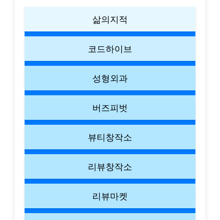
삶의지적
코드하이브
성형외과
버즈피벗
뷰티창작소
리뷰창작소
리뷰마켓