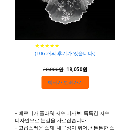
★
★
★
★
★
★
★
★
★
★
(
106
개의 후기가 있습니다.)
20,000원
19,050원
최저가 보러가기
– 베로니카 플라워 자수 미사보: 독특한 자수
디자인으로 눈길을 사로잡습니다.
– 고급스러운 소재: 내구성이 뛰어난 튼튼한 소