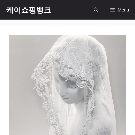
Skip
케이쇼핑뱅크
Menu
to
content