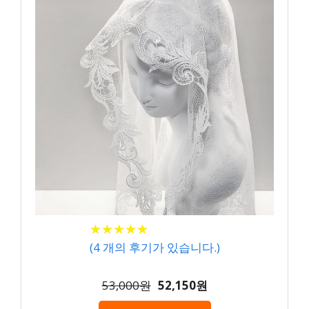
★
★
★
★
★
★
★
★
★
★
(
4
개의 후기가 있습니다.)
53,000원
52,150원