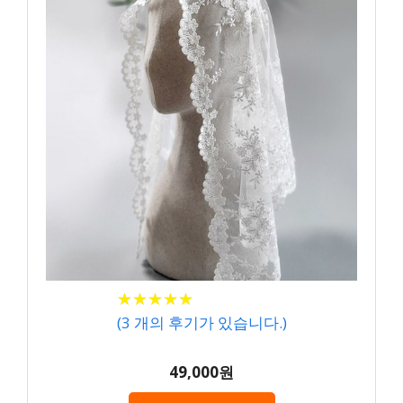
★
★
★
★
★
★
★
★
★
★
(
3
개의 후기가 있습니다.)
49,000원