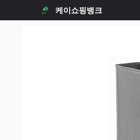
Skip
케이쇼핑뱅크
to
content