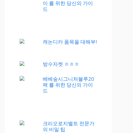
이 를 위한 당신의 가이
드
캐논디카 품목을 대해부!
방수자켓 ㅎㅎㅎ
베베숲시그니처블루20
팩 를 위한 당신의 가이
드
크리오로지벨트 전문가
의 비밀 팁