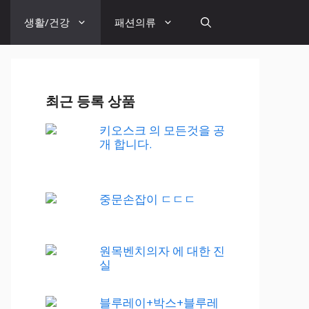
생활/건강
패션의류
최근 등록 상품
키오스크 의 모든것을 공
개 합니다.
중문손잡이 ㄷㄷㄷ
원목벤치의자 에 대한 진
실
블루레이+박스+블루레