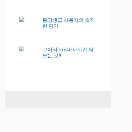
통영생굴 사용자의 솔직
한 평가
큐어리ems마사지기 의
모든 것!!