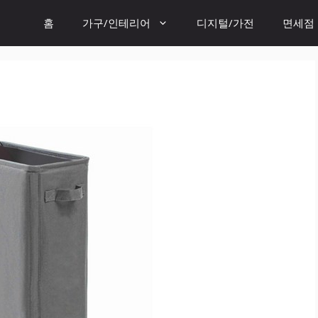
홈
가구/인테리어
디지털/가전
면세점