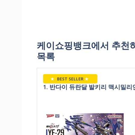
케이쇼핑뱅크에서 추천하
목록
★
BEST SELLER
★
1. 반다이 듀란달 발키리 맥시밀리언 지