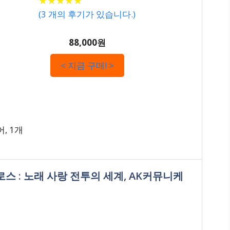
★
★
★
★
★
★
★
★
★
★
(
3
개의 후기가 있습니다.)
88,000원
< 지금 구매! >
, 1개
로스 : 노래 사랑 전투의 세계, AK커뮤니케