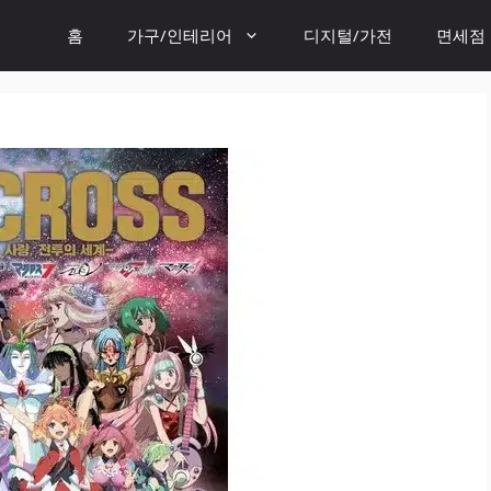
홈
가구/인테리어
디지털/가전
면세점