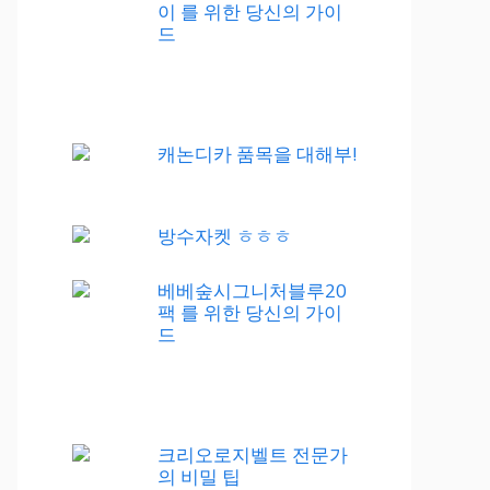
이 를 위한 당신의 가이
드
캐논디카 품목을 대해부!
방수자켓 ㅎㅎㅎ
베베숲시그니처블루20
팩 를 위한 당신의 가이
드
크리오로지벨트 전문가
의 비밀 팁