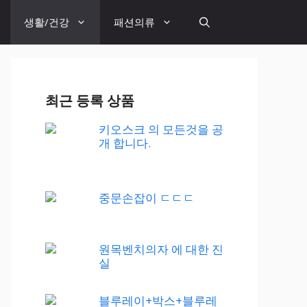
생활/건강
패션의류
최근 등록 상품
키오스크 의 모든것을 공
개 합니다.
중문손잡이 ㄷㄷㄷ
원목벤치의자 에 대한 진
실
블루레이+박스+블루레