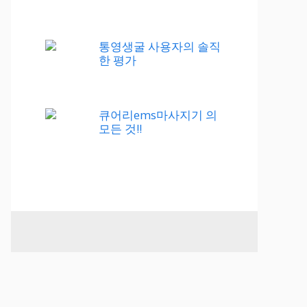
통영생굴 사용자의 솔직
한 평가
큐어리ems마사지기 의
모든 것!!