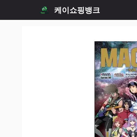
Skip
케이쇼핑뱅크
to
content