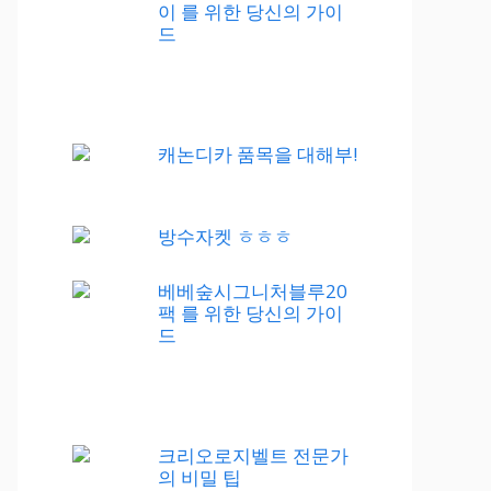
이 를 위한 당신의 가이
드
캐논디카 품목을 대해부!
방수자켓 ㅎㅎㅎ
베베숲시그니처블루20
팩 를 위한 당신의 가이
드
크리오로지벨트 전문가
의 비밀 팁