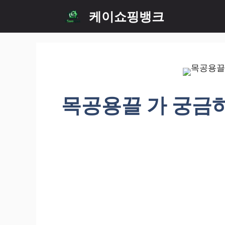
Skip
케이쇼핑뱅크
to
content
목공용끌 가 궁금