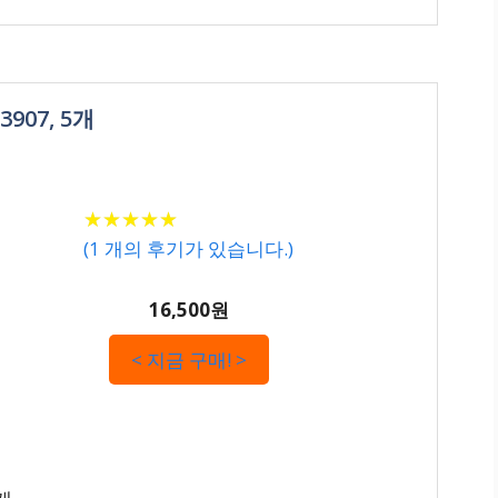
907, 5개
★
★
★
★
★
★
★
★
★
★
(
1
개의 후기가 있습니다.)
16,500원
< 지금 구매! >