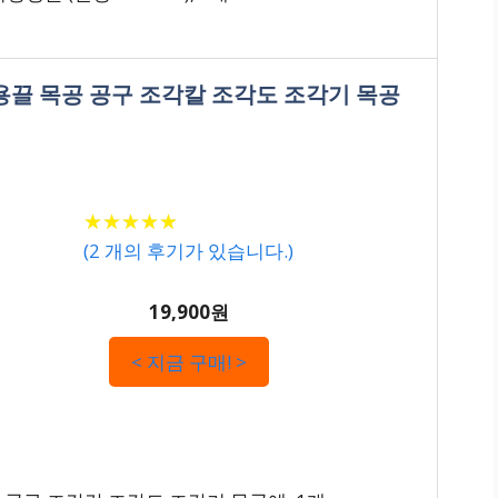
공용끌 목공 공구 조각칼 조각도 조각기 목공
★
★
★
★
★
★
★
★
★
★
(
2
개의 후기가 있습니다.)
19,900원
< 지금 구매! >