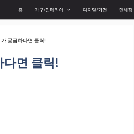
홈
가구/인테리어
디지털/가전
면세점
하다면 클릭!