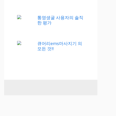
통영생굴 사용자의 솔직
한 평가
큐어리ems마사지기 의
모든 것!!