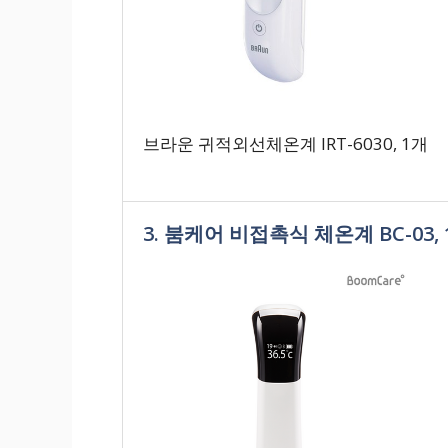
브라운 귀적외선체온계 IRT-6030, 1개
3. 붐케어 비접촉식 체온계 BC-03,