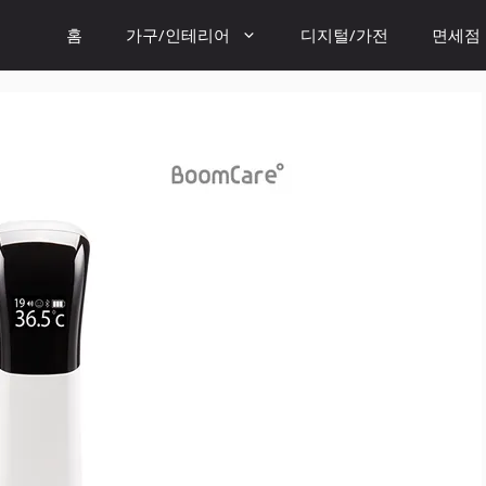
홈
가구/인테리어
디지털/가전
면세점