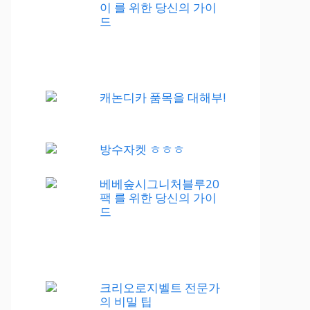
이 를 위한 당신의 가이
드
캐논디카 품목을 대해부!
방수자켓 ㅎㅎㅎ
베베숲시그니처블루20
팩 를 위한 당신의 가이
드
크리오로지벨트 전문가
의 비밀 팁