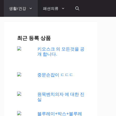
생활/건강
패션의류
최근 등록 상품
키오스크 의 모든것을 공
개 합니다.
중문손잡이 ㄷㄷㄷ
원목벤치의자 에 대한 진
실
블루레이+박스+블루레