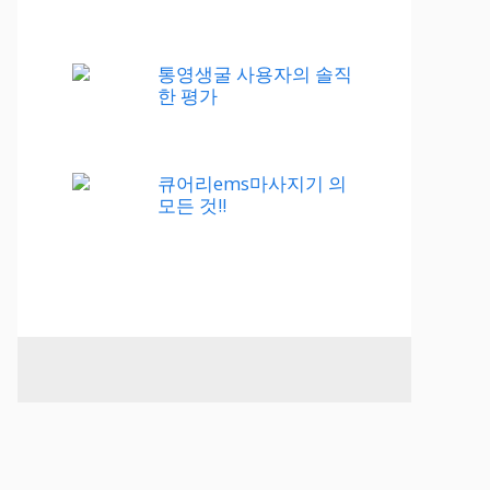
통영생굴 사용자의 솔직
한 평가
큐어리ems마사지기 의
모든 것!!