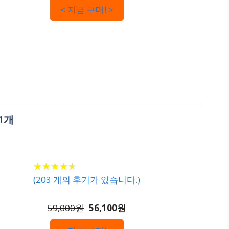
< 지금 구매! >
 1개
★
★
★
★
★
★
★
★
★
★
(
203
개의 후기가 있습니다.)
59,000원
56,100원