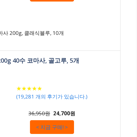
사 200g, 클래식블루, 10개
0g 40수 코마사, 골고루, 5개
★
★
★
★
★
★
★
★
★
★
(
19,281
개의 후기가 있습니다.)
36,950원
24,700원
< 지금 구매! >