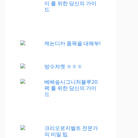
이 를 위한 당신의 가이
드
캐논디카 품목을 대해부!
방수자켓 ㅎㅎㅎ
베베숲시그니처블루20
팩 를 위한 당신의 가이
드
크리오로지벨트 전문가
의 비밀 팁