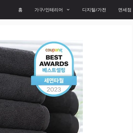
홈
가구/인테리어
디지털/가전
면세점