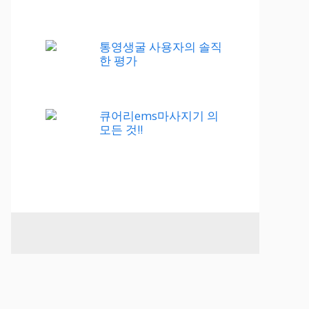
통영생굴 사용자의 솔직
한 평가
큐어리ems마사지기 의
모든 것!!