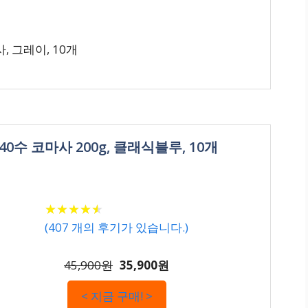
, 그레이, 10개
0수 코마사 200g, 클래식블루, 10개
★
★
★
★
★
★
★
★
★
★
(
407
개의 후기가 있습니다.)
45,900원
35,900원
< 지금 구매! >