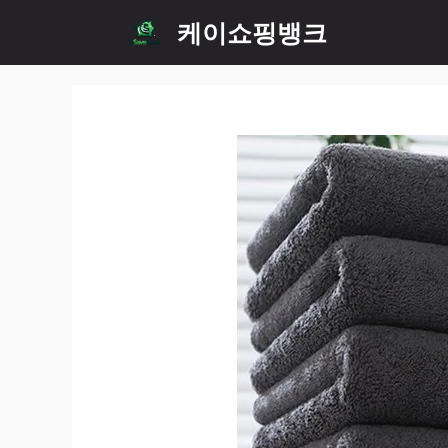
Skip
케이쇼핑뱅크
to
content