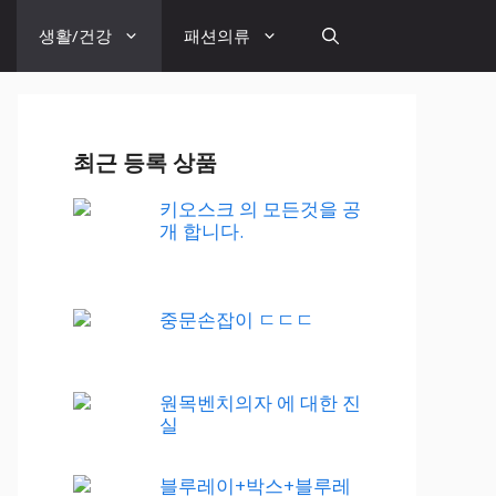
생활/건강
패션의류
최근 등록 상품
키오스크 의 모든것을 공
개 합니다.
중문손잡이 ㄷㄷㄷ
원목벤치의자 에 대한 진
실
블루레이+박스+블루레