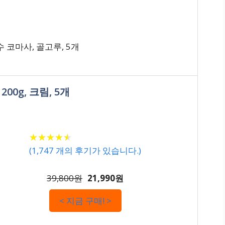
 코마사, 골고루, 5개
00g, 크림, 5개
★
★
★
★
★
★
★
★
★
★
(
1,747
개의 후기가 있습니다.)
39,800원
21,990원
< 지금 구매! >