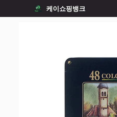
Skip
케이쇼핑뱅크
to
content