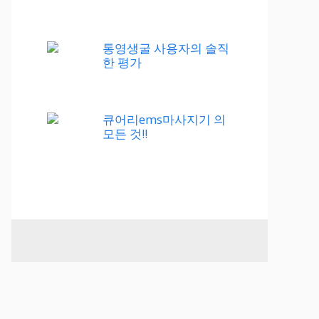
통영생굴 사용자의 솔직
한 평가
큐어리ems마사지기 의
모든 것!!