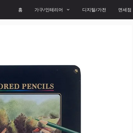
홈
가구/인테리어
디지털/가전
면세점