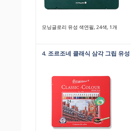
모닝글로리 유성 색연필, 24색, 1개
4. 조르조네 클래식 삼각 그립 유성 