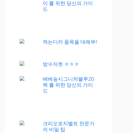
이 를 위한 당신의 가이
드
캐논디카 품목을 대해부!
방수자켓 ㅎㅎㅎ
베베숲시그니처블루20
팩 를 위한 당신의 가이
드
크리오로지벨트 전문가
의 비밀 팁