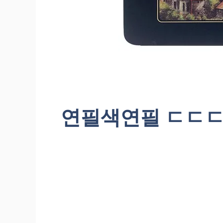
연필색연필 ㄷㄷ