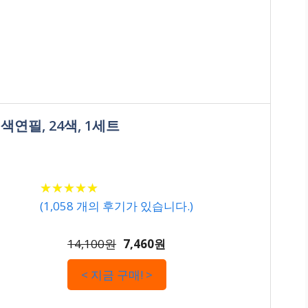
색연필, 24색, 1세트
★
★
★
★
★
★
★
★
★
★
(
1,058
개의 후기가 있습니다.)
14,100원
7,460원
< 지금 구매! >