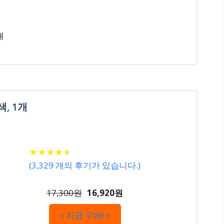
개
색, 1개
★
★
★
★
★
★
★
★
★
★
(
3,329
개의 후기가 있습니다.)
17,300원
16,920원
< 지금 구매! >