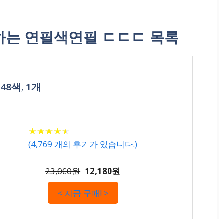
는 연필색연필 ㄷㄷㄷ 목록
48색, 1개
★
★
★
★
★
★
★
★
★
★
(
4,769
개의 후기가 있습니다.)
23,000원
12,180원
< 지금 구매! >