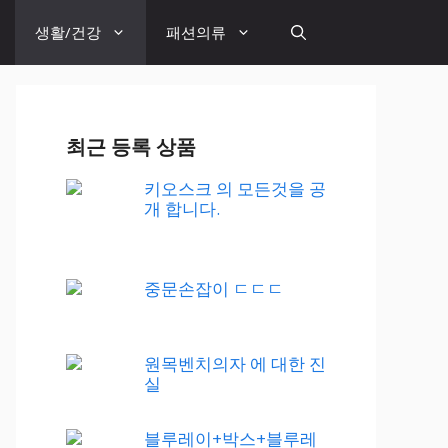
생활/건강
패션의류
최근 등록 상품
키오스크 의 모든것을 공
개 합니다.
중문손잡이 ㄷㄷㄷ
원목벤치의자 에 대한 진
실
블루레이+박스+블루레