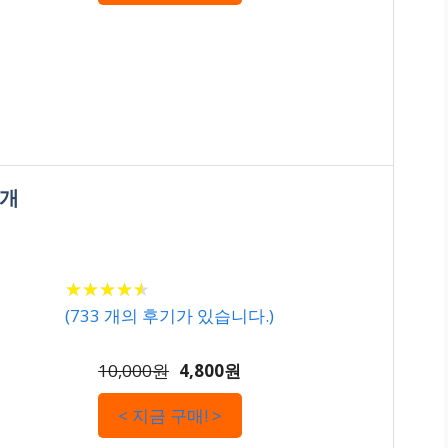
1개
★
★
★
★
★
★
★
★
★
★
(
733
개의 후기가 있습니다.)
10,000원
4,800원
< 지금 구매! >