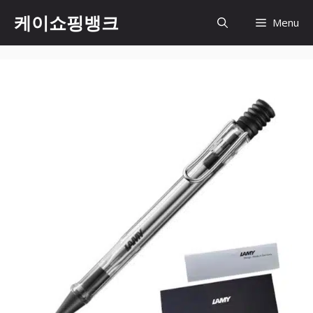
Skip
케이쇼핑뱅크
Menu
to
content