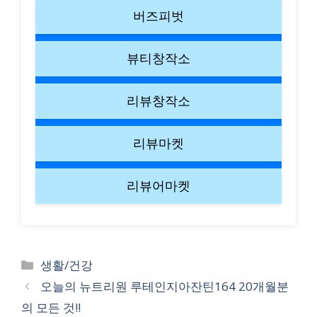
버즈피벗
뷰티창작소
리뷰창작소
리뷰마켓
리뷰어마켓
Categories
생활/건강
오늘의 뉴트리원 루테인지아잔틴164 20개월분
의 모든 것!!