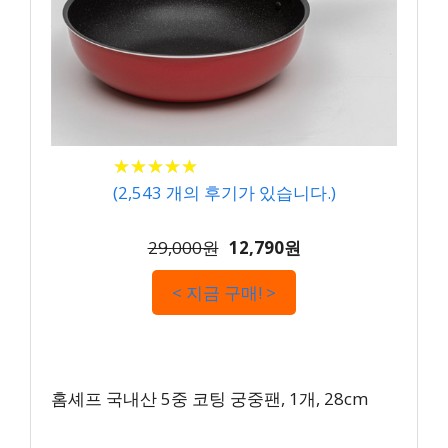
★
★
★
★
★
★
★
★
★
★
(
2,543
개의 후기가 있습니다.)
29,000원
12,790원
< 지금 구매! >
홈셰프 국내산 5중 코팅 궁중팬, 1개, 28cm