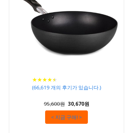
★
★
★
★
★
★
★
★
★
★
(
66,619
개의 후기가 있습니다.)
95,600원
30,670원
< 지금 구매! >