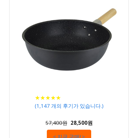
★
★
★
★
★
★
★
★
★
★
(
1,147
개의 후기가 있습니다.)
57,400원
28,500원
< 지금 구매! >