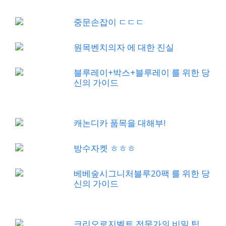
중문손잡이 ㄷㄷㄷ
원목벤치의자 에 대한 진실
블루레이+박스+블루레이 를 위한 당
신의 가이드
캐논디카 품목을 대해부!
방수자켓 ㅎㅎㅎ
베베숲시그니처블루20팩 를 위한 당
신의 가이드
크리오로지벨트 전문가의 비밀 팁