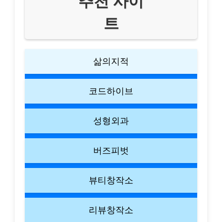
추천 사이
트
삶의지적
코드하이브
성형외과
버즈피벗
뷰티창작소
리뷰창작소