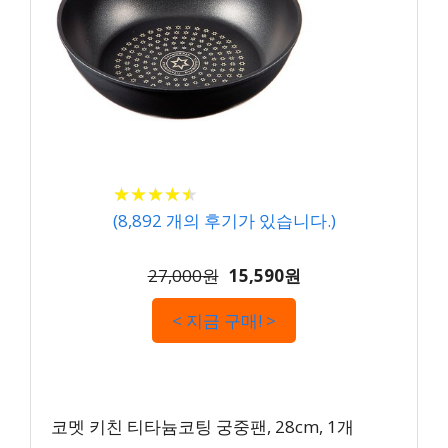
★
★
★
★
★
★
★
★
★
★
(
8,892
개의 후기가 있습니다.)
27,000원
15,590원
< 지금 구매! >
코멧 키친 티타늄코팅 궁중팬, 28cm, 1개