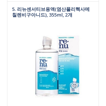
5. 리뉴센서티브용액(염산폴리헥사메
칠렌비구아니드), 355ml, 2개