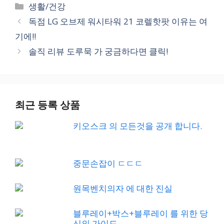
Categories
생활/건강
독점 LG 오브제 워시타워 21 코렐핫팟 이유는 여
기에!!
솔직 리뷰 도루묵 가 궁금하다면 클릭!
최근 등록 상품
키오스크 의 모든것을 공개 합니다.
중문손잡이 ㄷㄷㄷ
원목벤치의자 에 대한 진실
블루레이+박스+블루레이 를 위한 당
신의 가이드