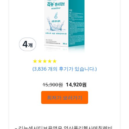
★
★
★
★
★
★
★
★
★
★
(
3,836
개의 후기가 있습니다.)
15,900원
14,920원
최저가 보러가기
– 리뉴센서티브용액은 염산폴리헥사메칠렌비