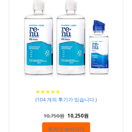
★
★
★
★
★
★
★
★
★
★
(
104
개의 후기가 있습니다.)
10,750원
10,250원
최저가 보러가기