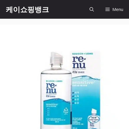
Skip
케이쇼핑뱅크
Menu
to
content