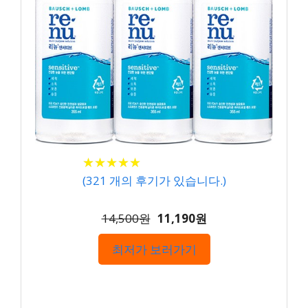
★
★
★
★
★
★
★
★
★
★
(
321
개의 후기가 있습니다.)
14,500원
11,190원
최저가 보러가기