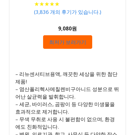
★
★
★
★
★
★
★
★
★
★
(
3,836
개의 후기가 있습니다.)
9,080원
최저가 보러가기
– 리뉴센서티브용액, 깨끗한 세상을 위한 첨단
제품!
– 염산폴리헥사메칠렌비구아니드 성분으로 뛰
어난 살균력을 발휘합니다.
– 세균, 바이러스, 곰팡이 등 다양한 미생물을
효과적으로 제거합니다.
– 무색 무취로 사용 시 불편함이 없으며, 환경
에도 친화적입니다.
– 병원, 의료기관, 학교, 사무실 등 다양한 장소