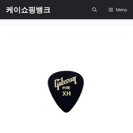
Skip
케이쇼핑뱅크
Menu
to
content