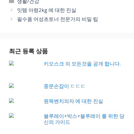
Categories
생활/건강
잇템 아령2kg 에 대한 진실
필수품 어성초토너 전문가의 비밀 팁
최근 등록 상품
키오스크 의 모든것을 공개 합니다.
중문손잡이 ㄷㄷㄷ
원목벤치의자 에 대한 진실
블루레이+박스+블루레이 를 위한 당
신의 가이드