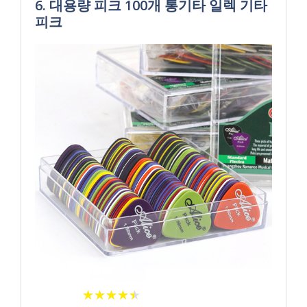
6. 대용량 피크 100개 통기타 일렉 기타
피크
★
★
★
★
★
★
★
★
★
★