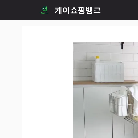
Skip
케이쇼핑뱅크
to
content