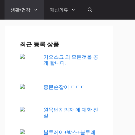
생활/건강
패션의류
최근 등록 상품
키오스크 의 모든것을 공
개 합니다.
중문손잡이 ㄷㄷㄷ
원목벤치의자 에 대한 진
실
블루레이+박스+블루레