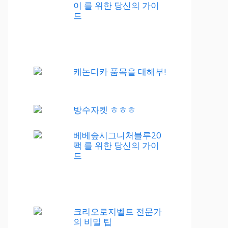
이 를 위한 당신의 가이
드
캐논디카 품목을 대해부!
방수자켓 ㅎㅎㅎ
베베숲시그니처블루20
팩 를 위한 당신의 가이
드
크리오로지벨트 전문가
의 비밀 팁