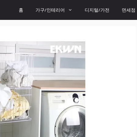
홈
가구/인테리어
디지털/가전
면세점