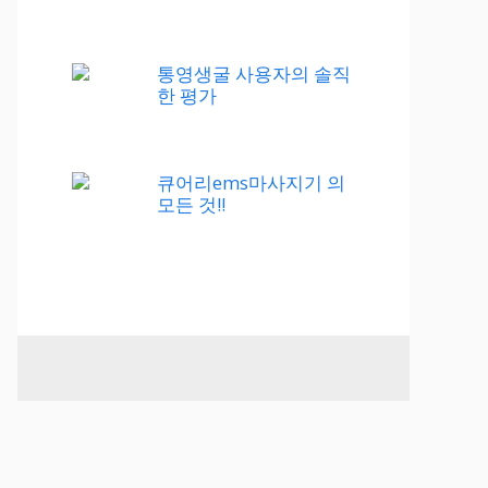
통영생굴 사용자의 솔직
한 평가
큐어리ems마사지기 의
모든 것!!