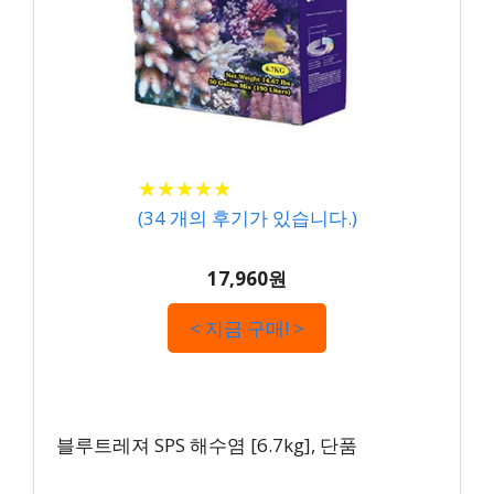
★
★
★
★
★
★
★
★
★
★
(
34
개의 후기가 있습니다.)
17,960원
< 지금 구매! >
블루트레져 SPS 해수염 [6.7kg], 단품