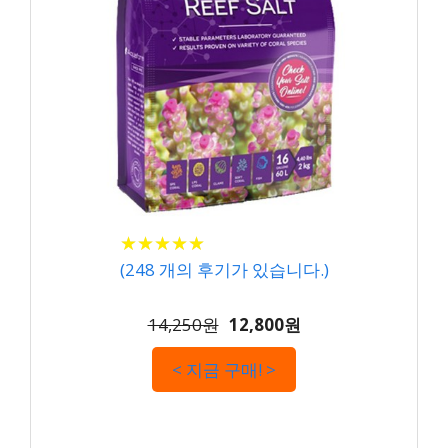
★
★
★
★
★
★
★
★
★
★
(
248
개의 후기가 있습니다.)
14,250원
12,800원
< 지금 구매! >