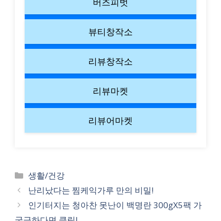
버즈피벗
뷰티창작소
리뷰창작소
리뷰마켓
리뷰어마켓
Categories
생활/건강
난리났다는 찜케익가루 만의 비밀!
인기터지는 청아찬 못난이 백명란 300gX5팩 가
궁금하다면 클릭!