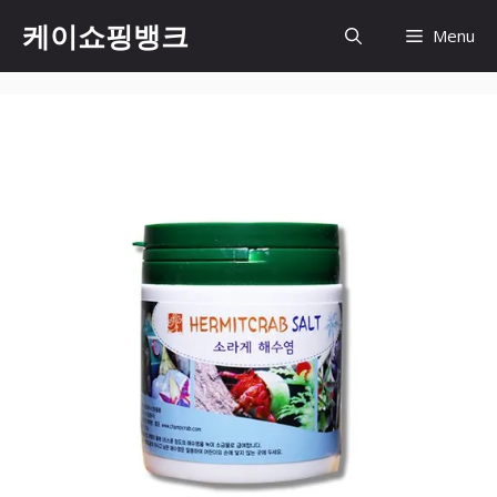
Skip
케이쇼핑뱅크
Menu
to
content