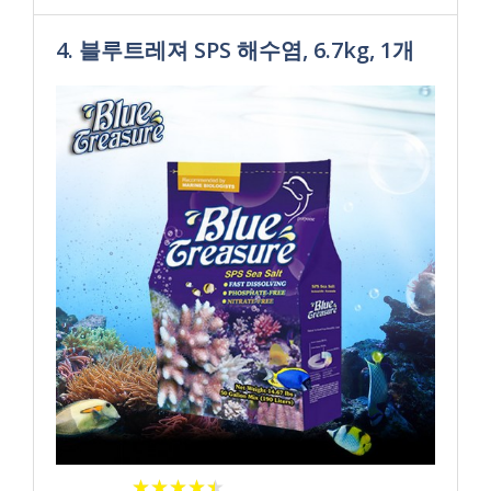
4. 블루트레져 SPS 해수염, 6.7kg, 1개
★
★
★
★
★
★
★
★
★
★