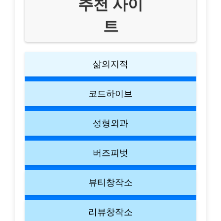
추천 사이
트
삶의지적
코드하이브
성형외과
버즈피벗
뷰티창작소
리뷰창작소