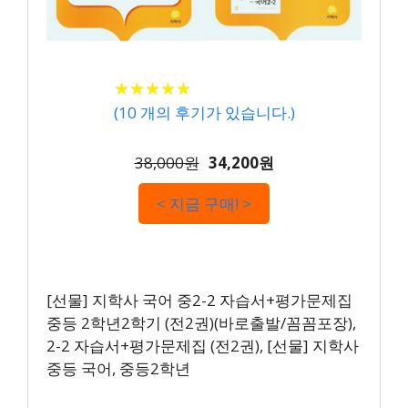
★
★
★
★
★
★
★
★
★
★
(
10
개의 후기가 있습니다.)
38,000원
34,200원
< 지금 구매! >
[선물] 지학사 국어 중2-2 자습서+평가문제집
중등 2학년2학기 (전2권)(바로출발/꼼꼼포장),
2-2 자습서+평가문제집 (전2권), [선물] 지학사
중등 국어, 중등2학년