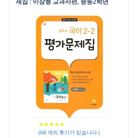
제집 : 이삼형 교과서편, 중등2학년
★
★
★
★
★
★
★
★
★
★
(
68
개의 후기가 있습니다.)