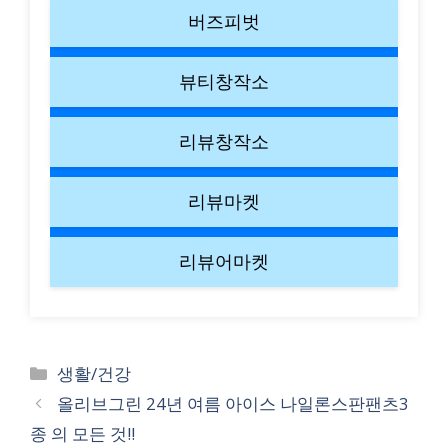
버즈피벗
뷰티창작소
리뷰창작소
리뷰마켓
리뷰어마켓
Categories
생활/건강
올리브그린 24년 여름 아이스 나일론스판팬츠3
종 의 모든 것!!