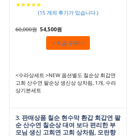
★
★
★
★
★
★
★
★
★
★
(
15
개의 후기가 있습니다.)
60,000원
54,500원
< 지금 구매! >
<수라상세트 >NEW 옵션별도 칠순상 회갑연
고희 산수연 팔순상 생신상 상차림, 1개, 수라
상기본세트
3. 판매상품 칠순 현수막 환갑 회갑연 팔
순 산수연 칠순상 대여 보다 편리한 부
모님 생신 고희연 고희 상차림, 모란향