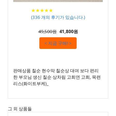
★
★
★
★
★
★
★
★
★
★
(
336
개의 후기가 있습니다.)
49,500원
41,800원
< 지금 구매! >
판매상품 칠순 현수막 칠순상 대여 보다 편리
한 부모님 생신 칠순 상차림 고희연 고희, 목련
리스(화이트부케)_
그 외 상품들