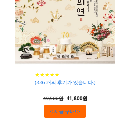
★
★
★
★
★
★
★
★
★
★
(
336
개의 후기가 있습니다.)
49,500원
41,800원
< 지금 구매! >