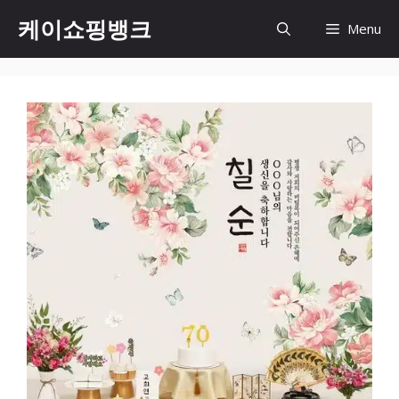
Skip
케이쇼핑뱅크
Menu
to
content