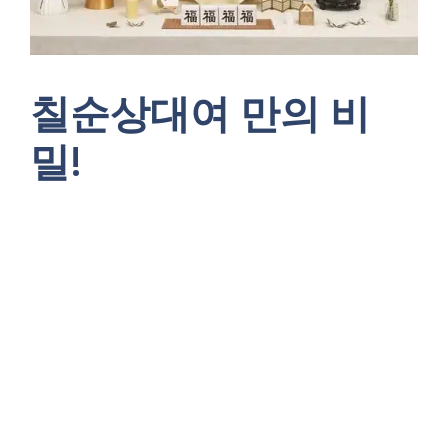
칠순상대여 만의 비
밀!