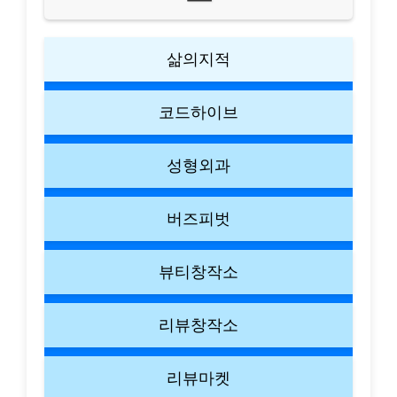
삶의지적
코드하이브
성형외과
버즈피벗
뷰티창작소
리뷰창작소
리뷰마켓