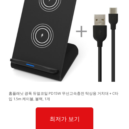
홈플래닛 광폭 듀얼코일 PD15W 무선고속충전 탁상용 거치대 + C타
입 1.5m 케이블, 블랙, 1개
최저가 보기