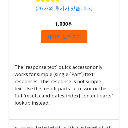
★
★
★
★
★
★
★
★
★
★
(
36
개의 후기가 있습니다.)
1,000원
최저가 보러가기
The `response.text` quick accessor only
works for simple (single-`Part`) text
responses. This response is not simple
text.Use the `result.parts` accessor or the
full `result.candidates[index].content.parts`
lookup instead.