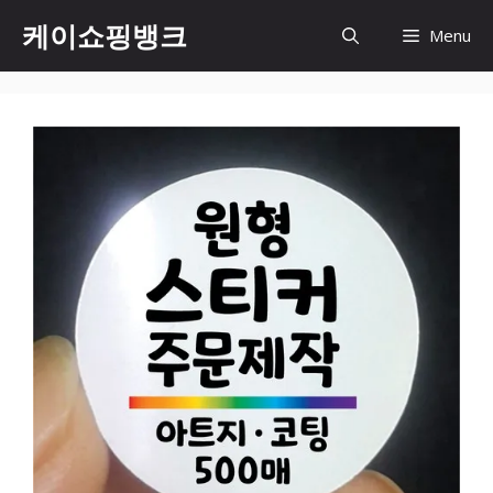
Skip
케이쇼핑뱅크
Menu
to
content