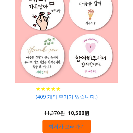
★
★
★
★
★
★
★
★
★
★
(
409
개의 후기가 있습니다.)
11,370원
10,500원
최저가 보러가기