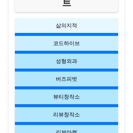
트
삶의지적
코드하이브
성형외과
버즈피벗
뷰티창작소
리뷰창작소
리뷰마켓