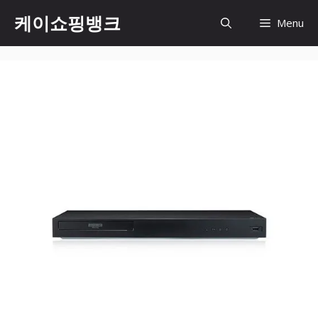
Skip
케이쇼핑뱅크
Menu
to
content