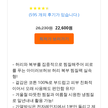
★
★
★
★
★
★
★
★
★
★
(
595
개의 후기가 있습니다.)
26,230원
22,600원
최저가 보러가기
– 허리와 복부를 집중적으로 찜질해주어 피로
를 푸는 아이러브허브 허리 복부 찜질팩 실속
형!
– 겉감은 코튼 100%로 부드럽고 피부 친화적
이어서 오래 사용해도 편안함 유지!
– 겨울철 따뜻한 찜질과 여름철 시원한 냉찜질
로 일년내내 활용 가능!
– 가열방식은 전자레인지에서 1분만 돌리고 제