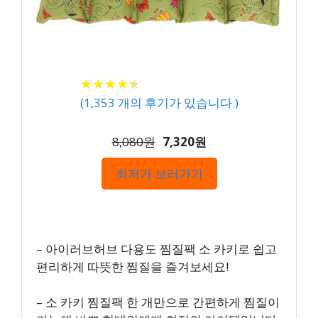
★
★
★
★
★
★
★
★
★
★
(
1,353
개의 후기가 있습니다.)
8,080원
7,320원
최저가 보러가기
– 아이러브허브 다용도 찜질팩 소 카키로 쉽고
편리하게 따뜻한 찜질을 즐겨보세요!
– 소 카키 찜질팩 한 개만으로 간편하게 찜질이