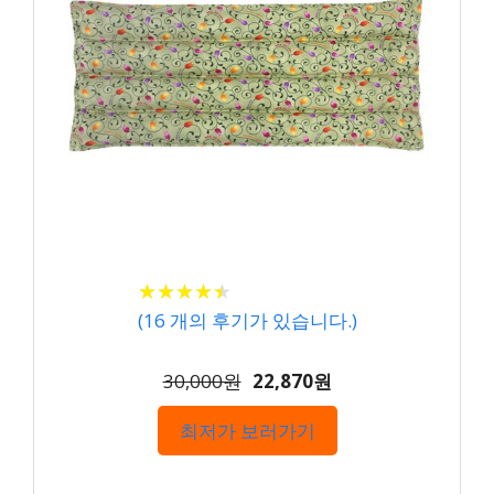
★
★
★
★
★
★
★
★
★
★
(
16
개의 후기가 있습니다.)
30,000원
22,870원
최저가 보러가기