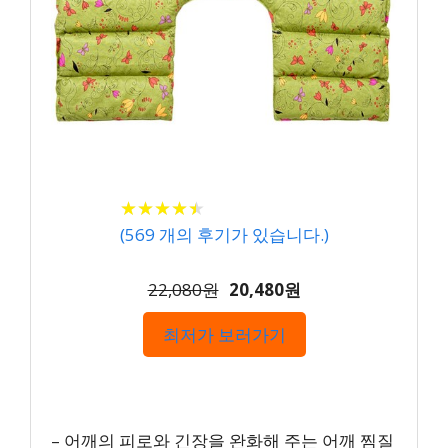
★
★
★
★
★
★
★
★
★
★
(
569
개의 후기가 있습니다.)
22,080원
20,480원
최저가 보러가기
– 어깨의 피로와 긴장을 완화해 주는 어깨 찜질