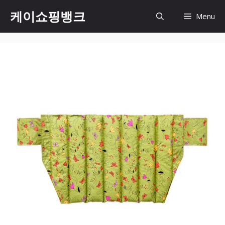
Skip
케이쇼핑뱅크
Menu
to
content