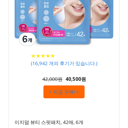
★
★
★
★
★
★
★
★
★
★
(
16,942
개의 후기가 있습니다.)
42,000원
40,500원
< 지금 구매! >
이지덤 뷰티 스팟패치, 42매, 6개