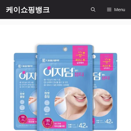
Skip
케이쇼핑뱅크
Menu
to
content