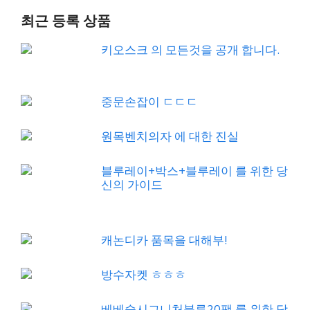
최근 등록 상품
키오스크 의 모든것을 공개 합니다.
중문손잡이 ㄷㄷㄷ
원목벤치의자 에 대한 진실
블루레이+박스+블루레이 를 위한 당
신의 가이드
캐논디카 품목을 대해부!
방수자켓 ㅎㅎㅎ
베베숲시그니처블루20팩 를 위한 당