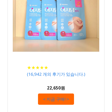
★
★
★
★
★
★
★
★
★
★
(
16,942
개의 후기가 있습니다.)
22,650원
< 지금 구매! >