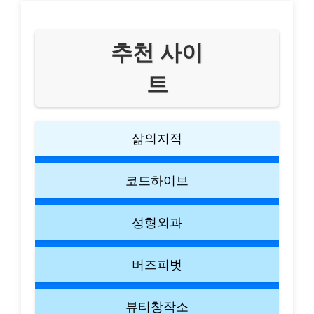
추천 사이
트
삶의지적
코드하이브
성형외과
버즈피벗
뷰티창작소