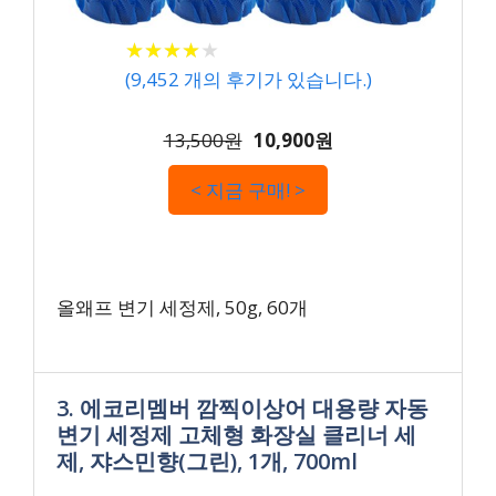
★
★
★
★
★
★
★
★
★
★
(
9,452
개의 후기가 있습니다.)
13,500원
10,900원
< 지금 구매! >
올왜프 변기 세정제, 50g, 60개
3. 에코리멤버 깜찍이상어 대용량 자동
변기 세정제 고체형 화장실 클리너 세
제, 쟈스민향(그린), 1개, 700ml