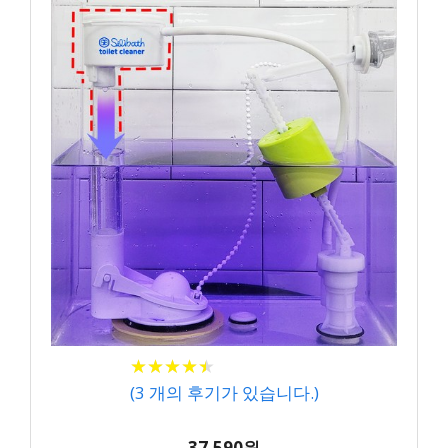
★
★
★
★
★
★
★
★
★
★
(
3
개의 후기가 있습니다.)
37,590원