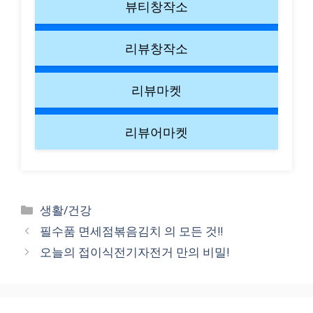
뷰티창작소
리뷰창작소
리뷰마켓
리뷰어마켓
Categories
생활/건강
필수품 면세점볶음김치 의 모든 것!!
오늘의 접이식전기자전거 만의 비밀!