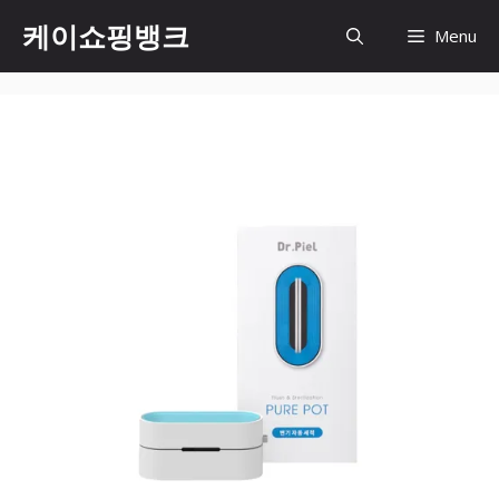
Skip
케이쇼핑뱅크
Menu
to
content