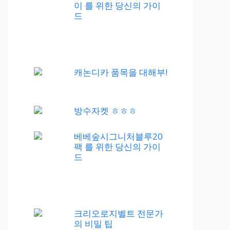
이 를 위한 당신의 가이
드
캐논디카 품목을 대해부!
방수자켓 ㅎㅎㅎ
베베숲시그니처블루20
팩 를 위한 당신의 가이
드
크리오로지벨트 전문가
의 비밀 팁