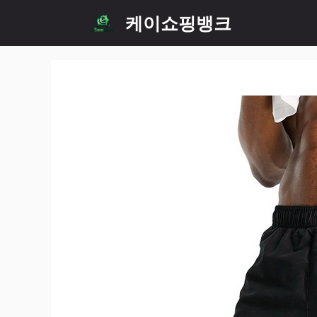
Skip
케이쇼핑뱅크
to
content