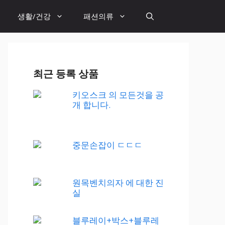
생활/건강
패션의류
최근 등록 상품
키오스크 의 모든것을 공
개 합니다.
중문손잡이 ㄷㄷㄷ
원목벤치의자 에 대한 진
실
블루레이+박스+블루레