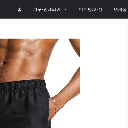
홈
가구/인테리어
디지털/가전
면세점