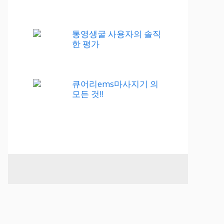
통영생굴 사용자의 솔직
한 평가
큐어리ems마사지기 의
모든 것!!