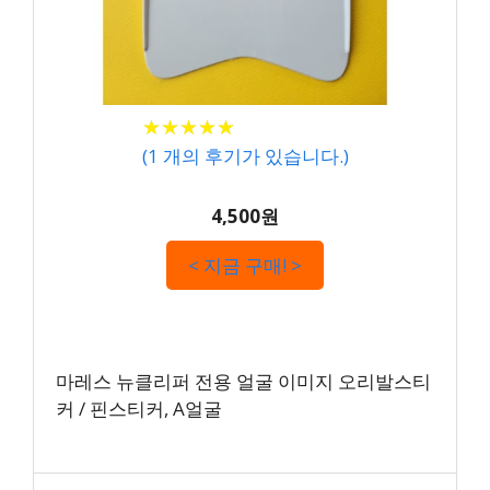
★
★
★
★
★
★
★
★
★
★
(
1
개의 후기가 있습니다.)
4,500원
< 지금 구매! >
마레스 뉴클리퍼 전용 얼굴 이미지 오리발스티
커 / 핀스티커, A얼굴