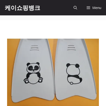
Skip
케이쇼핑뱅크
Menu
to
content