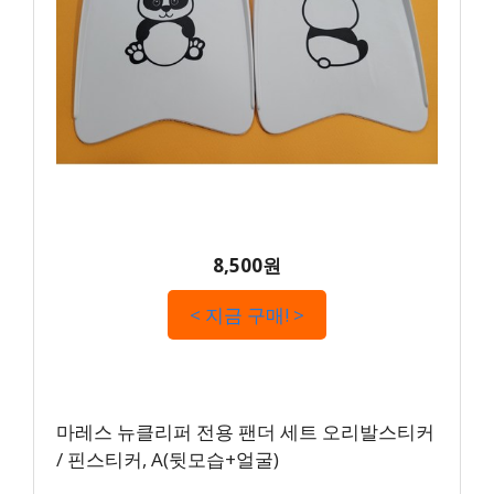
8,500원
< 지금 구매! >
마레스 뉴클리퍼 전용 팬더 세트 오리발스티커
/ 핀스티커, A(뒷모습+얼굴)