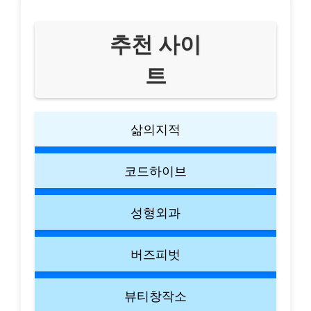
추천 사이
트
삶의지적
코드하이브
성형외과
버즈피벗
뷰티창작소