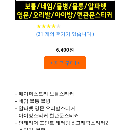
★
★
★
★
★
★
★
★
★
★
(
31
개의 후기가 있습니다.)
6,400원
< 지금 구매! >
– 페이퍼스토리 보틀스티커
– 네임 물통 물병
– 알파벳 영문 오리발스티커
– 아이방스티커 현관문스티커
– 인테리어 포인트 레터링 B.그래픽스티커2
– 스티커, 블랙