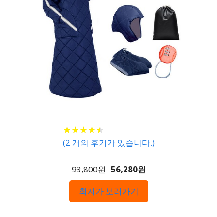
★
★
★
★
★
★
★
★
★
★
(
2
개의 후기가 있습니다.)
93,800원
56,280원
최저가 보러가기