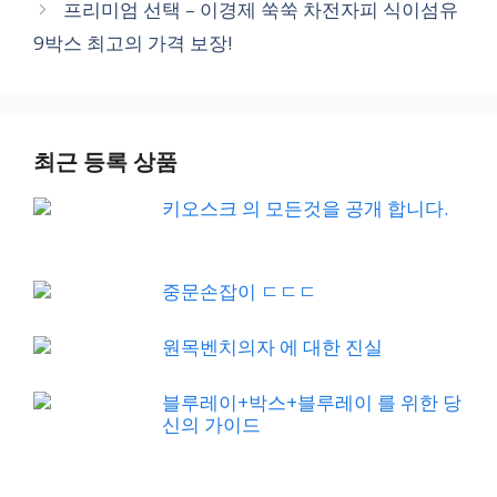
프리미엄 선택 – 이경제 쑥쑥 차전자피 식이섬유
9박스 최고의 가격 보장!
최근 등록 상품
키오스크 의 모든것을 공개 합니다.
중문손잡이 ㄷㄷㄷ
원목벤치의자 에 대한 진실
블루레이+박스+블루레이 를 위한 당
신의 가이드