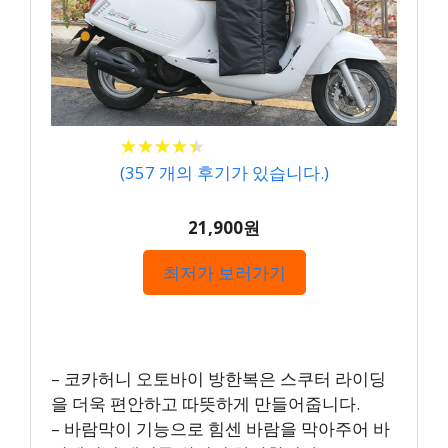
★
★
★
★
★
★
★
★
★
★
(
357
개의 후기가 있습니다.)
21,900원
최저가 보러가기
– 코카허니 오토바이 방한복은 스쿠터 라이딩
을 더욱 편안하고 따뜻하게 만들어줍니다.
– 바람막이 기능으로 힘센 바람을 막아주어 바