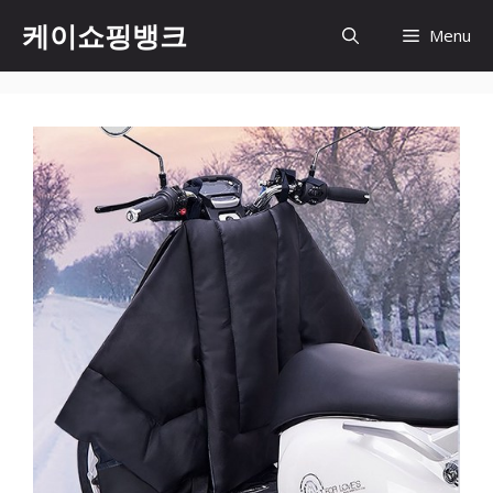
Skip
케이쇼핑뱅크
Menu
to
content