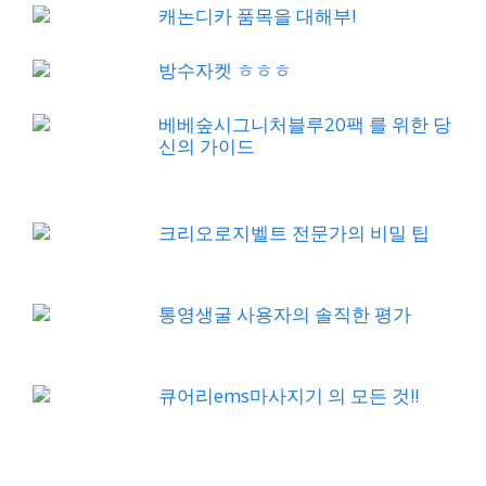
캐논디카 품목을 대해부!
방수자켓 ㅎㅎㅎ
베베숲시그니처블루20팩 를 위한 당
신의 가이드
크리오로지벨트 전문가의 비밀 팁
통영생굴 사용자의 솔직한 평가
큐어리ems마사지기 의 모든 것!!