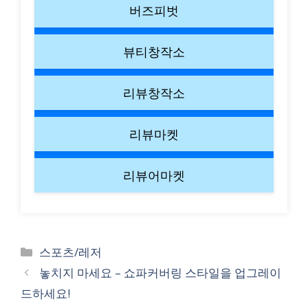
버즈피벗
뷰티창작소
리뷰창작소
리뷰마켓
리뷰어마켓
Categories
스포츠/레저
놓치지 마세요 – 쇼파커버링 스타일을 업그레이
드하세요!