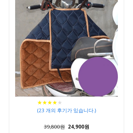
★
★
★
★
★
★
★
★
★
★
(
23
개의 후기가 있습니다.)
39,800원
24,900원