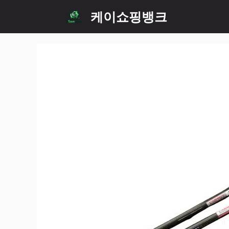
Skip
케이쇼핑뱅크
to
content