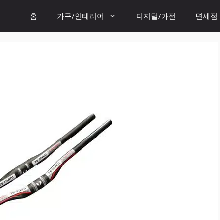
홈
가구/인테리어
디지털/가전
면세점