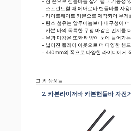
– 한 손으로 핸들바를 잡기 쉽고 기동성 
– 스프린트할 때 에어로바 핸들바를 사용
– 라이트웨이트 카본으로 제작되어 무게
– 탄소 섬유는 알루미늄보다 내구성이 더
– 카본 바의 독특한 무광 마감은 먼지를 
– 무광 마감은 또한 태양이 눈에 들어가
– 넓어진 플레어 아웃으로 더 다양한 핸
– 440mm의 폭으로 다양한 라이더에게 
그 외 상품들
2. 카본라이저바 카본핸들바 자전거핸