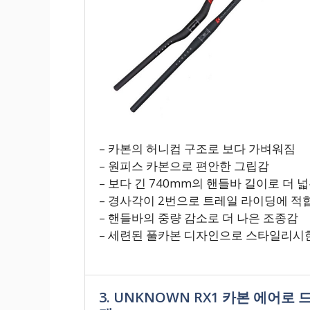
– 카본의 허니컴 구조로 보다 가벼워짐
– 원피스 카본으로 편안한 그립감
– 보다 긴 740mm의 핸들바 길이로 더 
– 경사각이 2번으로 트레일 라이딩에 적
– 핸들바의 중량 감소로 더 나은 조종감
– 세련된 풀카본 디자인으로 스타일리시
3. UNKNOWN RX1 카본 에어로 드랍바 