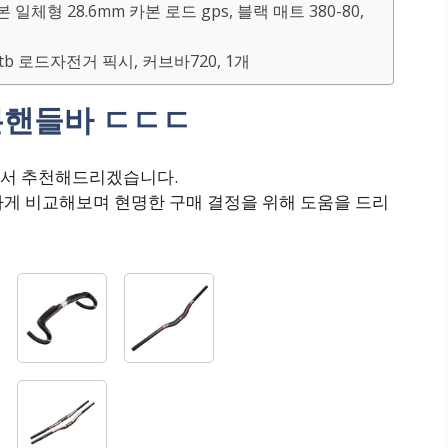
 일체형 28.6mm 카본 로드 gps, 블랙 매트 380-80,
 로드자전거 픽시, 커브바720, 1개
본핸들바 ㄷㄷㄷ
해서 추천해드리겠습니다.
하게 비교해보며 현명한 구매 결정을 위해 도움을 드리