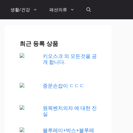
생활/건강
패션의류
최근 등록 상품
키오스크 의 모든것을 공
개 합니다.
중문손잡이 ㄷㄷㄷ
원목벤치의자 에 대한 진
실
블루레이+박스+블루레