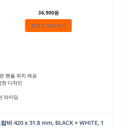
36,900원
최저가 보러가기
넓은 핸들 위치 제공
합한 디자인
한 라이딩
420 x 31.8 mm, BLACK + WHITE, 1