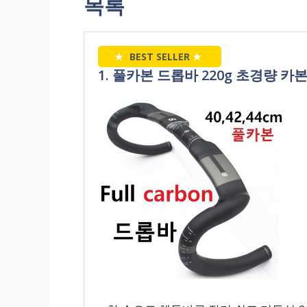
목록
★
BEST SELLER
★
1. 풀카본 드롭바 220g 초경량 카