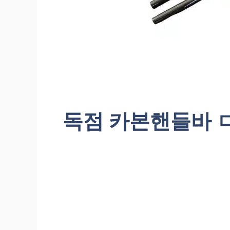
독점 카본핸들바 