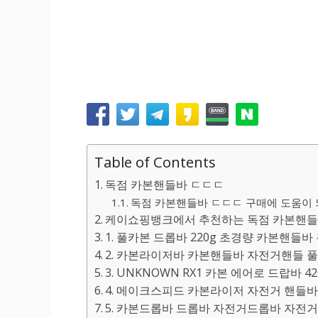
Table of Contents
독점 카본핸들바 ㄷㄷㄷ
독점 카본핸들바 ㄷㄷㄷ 구매에 도움이 되
케이쇼핑뱅크에서 추천하는 독점 카본핸들
1. 풀카본 드롭바 220g 초경량 카본핸들바 
2. 카본라이저바 카본핸들바 자전거핸들 풀카본
3. UNKNOWN RX1 카본 에어로 드랍바 420 x
4. 메이크스피드 카본라이저 자전거 핸들바 7
5. 카본드롭바 드롭바 자전거드롭바 자전거핸들