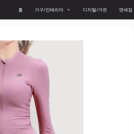
홈
가구/인테리어
디지털/가전
면세점