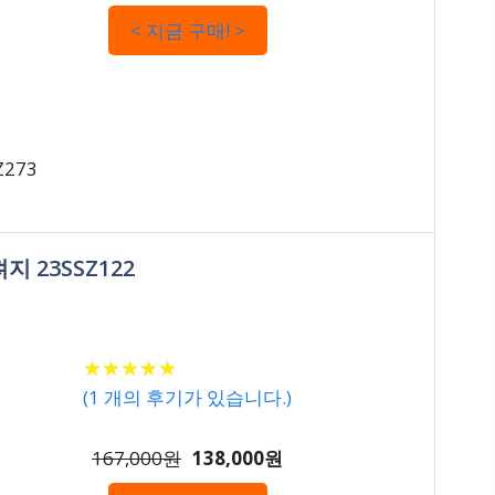
< 지금 구매! >
273
지 23SSZ122
★
★
★
★
★
★
★
★
★
★
(
1
개의 후기가 있습니다.)
167,000원
138,000원