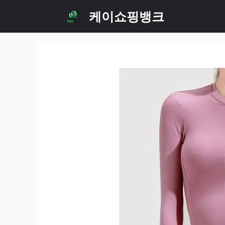
Skip
케이쇼핑뱅크
to
content