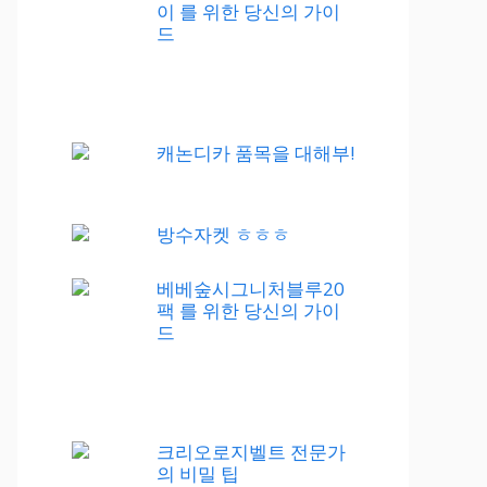
이 를 위한 당신의 가이
드
캐논디카 품목을 대해부!
방수자켓 ㅎㅎㅎ
베베숲시그니처블루20
팩 를 위한 당신의 가이
드
크리오로지벨트 전문가
의 비밀 팁