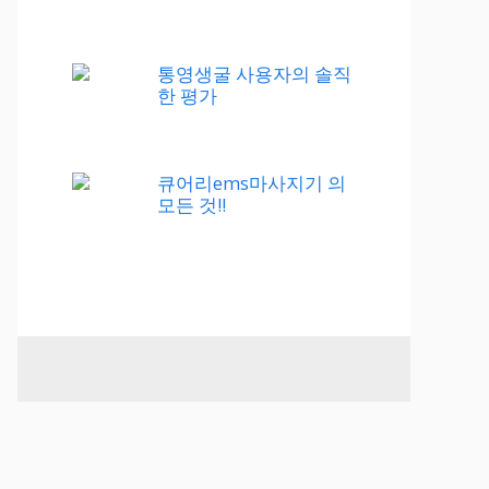
통영생굴 사용자의 솔직
한 평가
큐어리ems마사지기 의
모든 것!!