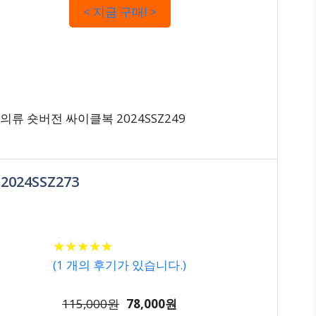
< 지금 구매! >
 숏버전 싸이클복 2024SSZ249
024SSZ273
★
★
★
★
★
★
★
★
★
★
(
1
개의 후기가 있습니다.)
115,000원
78,000원