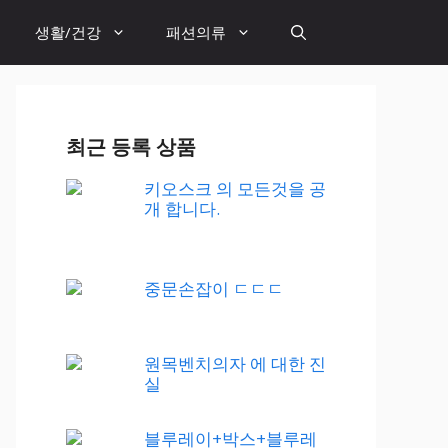
생활/건강
패션의류
최근 등록 상품
키오스크 의 모든것을 공
개 합니다.
중문손잡이 ㄷㄷㄷ
원목벤치의자 에 대한 진
실
블루레이+박스+블루레