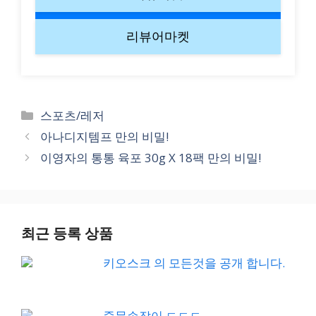
리뷰어마켓
Categories
스포츠/레저
아나디지템프 만의 비밀!
이영자의 통통 육포 30g X 18팩 만의 비밀!
최근 등록 상품
키오스크 의 모든것을 공개 합니다.
중문손잡이 ㄷㄷㄷ