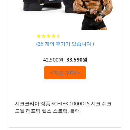
★
★
★
★
★
★
★
★
★
★
(
26
개의 후기가 있습니다.)
42,500원
33,590원
< 지금 구매! >
시크코리아 정품 SCHIEK 1000DLS 시크 쉬크
도웰 리프팅 헬스 스트랩, 블랙