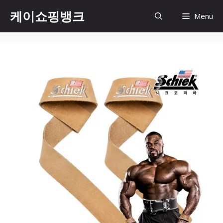
Skip
케이쇼핑뱅크
Menu
to
content