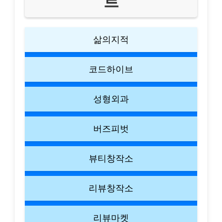
트
삶의지적
코드하이브
성형외과
버즈피벗
뷰티창작소
리뷰창작소
리뷰마켓