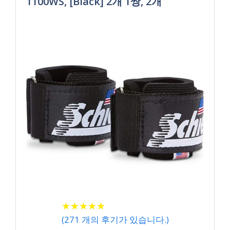
1100WS, [Black] 2개 1쌍, 2개
★
★
★
★
★
★
★
★
★
★
(
271
개의 후기가 있습니다.)