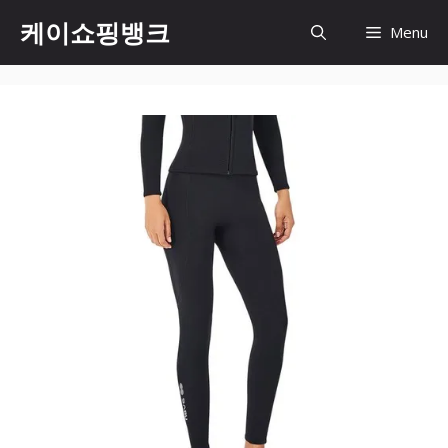
Skip
케이쇼핑뱅크
Menu
to
content