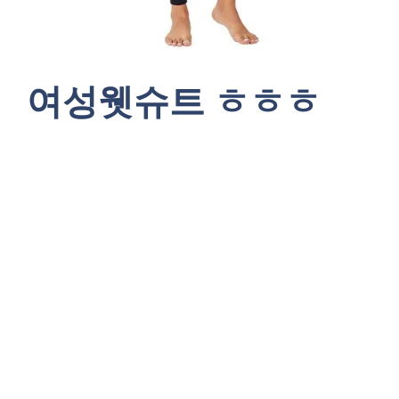
여성웻슈트 ㅎㅎㅎ