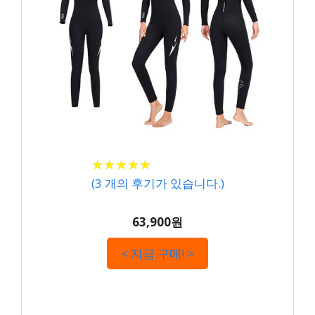
★
★
★
★
★
★
★
★
★
★
(
3
개의 후기가 있습니다.)
63,900원
< 지금 구매! >