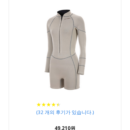
★
★
★
★
★
★
★
★
★
★
(
32
개의 후기가 있습니다.)
49,210원