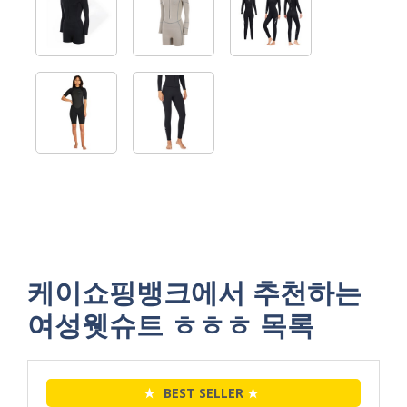
케이쇼핑뱅크에서 추천하는
여성웻슈트 ㅎㅎㅎ 목록
★
BEST SELLER
★