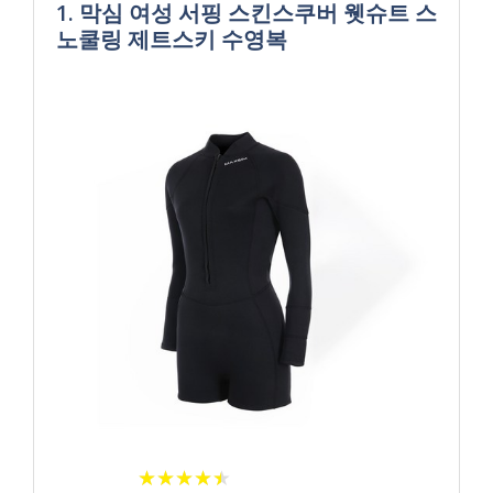
1. 막심 여성 서핑 스킨스쿠버 웻슈트 스
노쿨링 제트스키 수영복
★
★
★
★
★
★
★
★
★
★