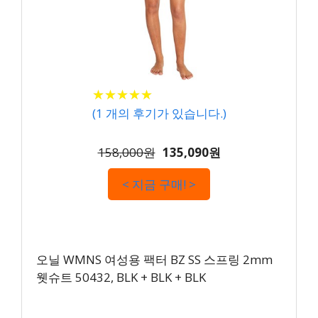
★
★
★
★
★
★
★
★
★
★
(
1
개의 후기가 있습니다.)
158,000원
135,090원
< 지금 구매! >
오닐 WMNS 여성용 팩터 BZ SS 스프링 2mm
웻슈트 50432, BLK + BLK + BLK