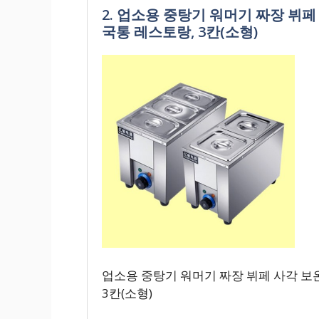
2. 업소용 중탕기 워머기 짜장 뷔
국통 레스토랑, 3칸(소형)
업소용 중탕기 워머기 짜장 뷔페 사각 보
3칸(소형)