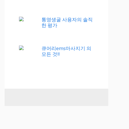
통영생굴 사용자의 솔직
한 평가
큐어리ems마사지기 의
모든 것!!