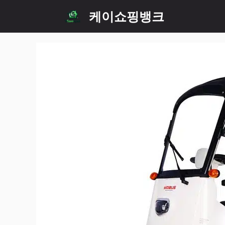
Skip
케이쇼핑뱅크
to
content