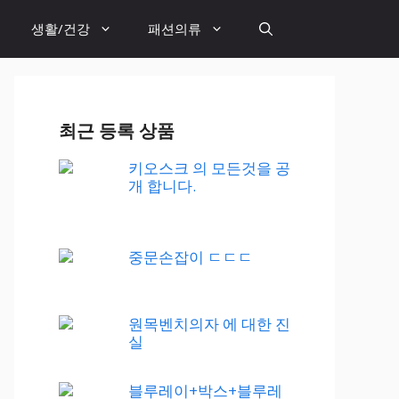
생활/건강
패션의류
최근 등록 상품
키오스크 의 모든것을 공
개 합니다.
중문손잡이 ㄷㄷㄷ
원목벤치의자 에 대한 진
실
블루레이+박스+블루레