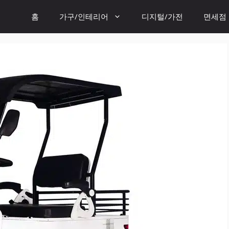
홈
가구/인테리어
디지털/가전
면세점