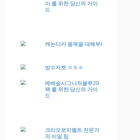
이 를 위한 당신의 가이
드
캐논디카 품목을 대해부!
방수자켓 ㅎㅎㅎ
베베숲시그니처블루20
팩 를 위한 당신의 가이
드
크리오로지벨트 전문가
의 비밀 팁