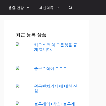
생활/건강
패션의류
최근 등록 상품
키오스크 의 모든것을 공
개 합니다.
중문손잡이 ㄷㄷㄷ
원목벤치의자 에 대한 진
실
블루레이+박스+블루레