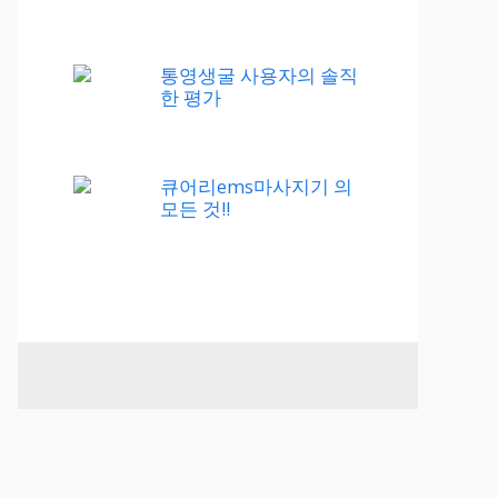
통영생굴 사용자의 솔직
한 평가
큐어리ems마사지기 의
모든 것!!