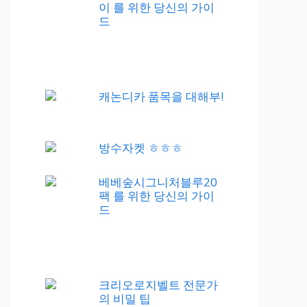
이 를 위한 당신의 가이
드
캐논디카 품목을 대해부!
방수자켓 ㅎㅎㅎ
베베숲시그니처블루20
팩 를 위한 당신의 가이
드
크리오로지벨트 전문가
의 비밀 팁