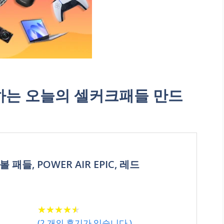
는 오늘의 셀커크패들 만드
 패들, POWER AIR EPIC, 레드
★
★
★
★
★
★
★
★
★
★
(
2
개의 후기가 있습니다.)