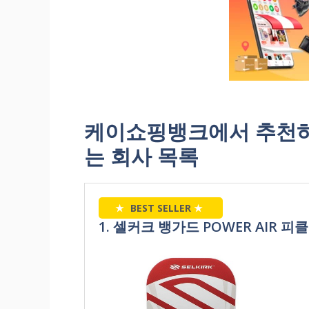
케이쇼핑뱅크에서 추천하
는 회사 목록
★
BEST SELLER
★
1. 셀커크 뱅가드 POWER AIR 피클볼