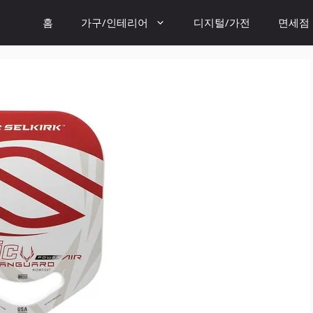
홈
가구/인테리어
디지털/가전
면세점