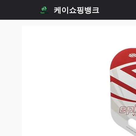
Skip
케이쇼핑뱅크
to
content