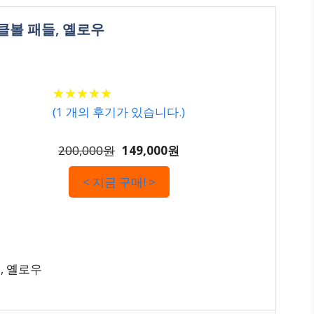
피클볼 패들, 옐로우
★
★
★
★
★
★
★
★
★
★
(
1
개의 후기가 있습니다.)
200,000원
149,000원
< 지금 구매! >
, 옐로우