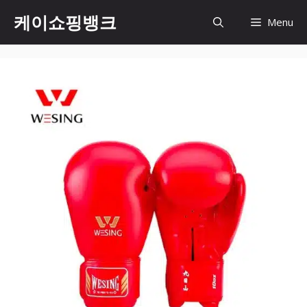
Skip
케이쇼핑뱅크
Menu
to
content