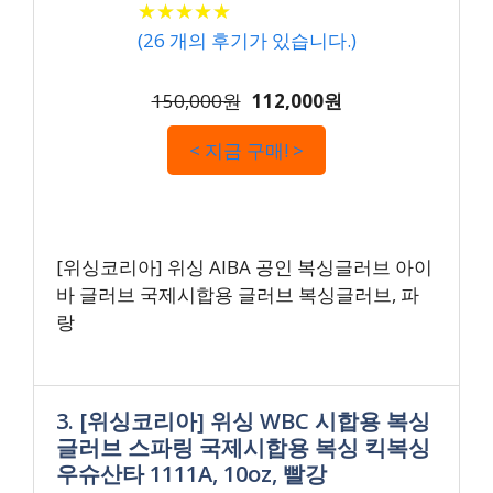
★
★
★
★
★
★
★
★
★
★
(
26
개의 후기가 있습니다.)
150,000원
112,000원
< 지금 구매! >
[위싱코리아] 위싱 AIBA 공인 복싱글러브 아이
바 글러브 국제시합용 글러브 복싱글러브, 파
랑
3. [위싱코리아] 위싱 WBC 시합용 복싱
글러브 스파링 국제시합용 복싱 킥복싱
우슈산타 1111A, 10oz, 빨강