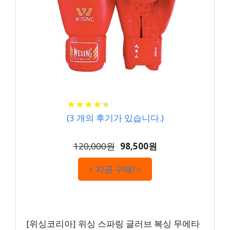
★
★
★
★
★
★
★
★
★
★
(
3
개의 후기가 있습니다.)
120,000원
98,500원
< 지금 구매! >
[위싱코리아] 위싱 스파링 글러브 복싱 무에타