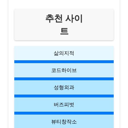
추천 사이
트
삶의지적
코드하이브
성형외과
버즈피벗
뷰티창작소