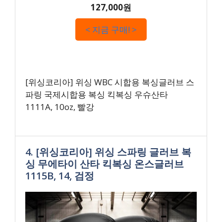
127,000원
< 지금 구매! >
[위싱코리아] 위싱 WBC 시합용 복싱글러브 스
파링 국제시합용 복싱 킥복싱 우슈산타
1111A, 10oz, 빨강
4. [위싱코리아] 위싱 스파링 글러브 복
싱 무에타이 산타 킥복싱 온스글러브
1115B, 14, 검정