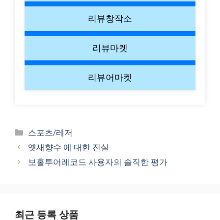
리뷰창작소
리뷰마켓
리뷰어마켓
Categories
스포츠/레저
옛새향수 에 대한 진실
보홀투어레코드 사용자의 솔직한 평가
최근 등록 상품