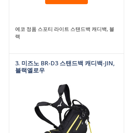
에코 정품 스포티 라이트 스탠드백 캐디백, 블
랙
3. 미즈노 BR-D3 스탠드백 캐디백-JIN,
블랙옐로우