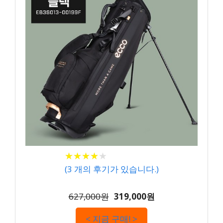
★
★
★
★
★
★
★
★
★
★
(
3
개의 후기가 있습니다.)
627,000원
319,000원
< 지금 구매! >