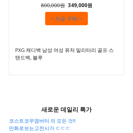
800,000원
349,000원
< 지금 구매! >
PXG 캐디백 남성 여성 퓨처 밀리터리 골프 스
탠드백, 블루
새로운 데일리 특가
코스트코무염버터 의 모든 것!!
만화로보는고전시가 ㄷㄷㄷ