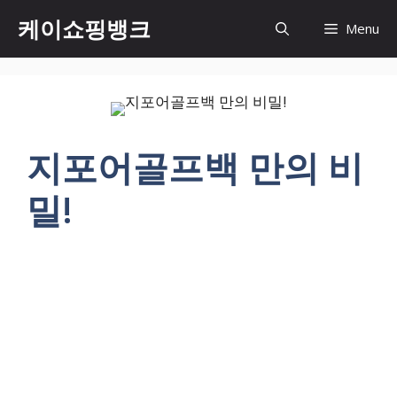
Skip
케이쇼핑뱅크
Menu
to
content
지포어골프백 만의 비
밀!