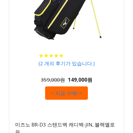
★
★
★
★
★
★
★
★
★
★
(
2
개의 후기가 있습니다.)
359,000원
149,000원
< 지금 구매! >
미즈노 BR-D3 스탠드백 캐디백-JIN, 블랙옐로
우