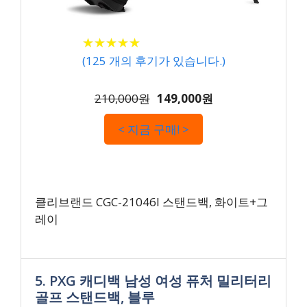
★
★
★
★
★
★
★
★
★
★
(
125
개의 후기가 있습니다.)
210,000원
149,000원
< 지금 구매! >
클리브랜드 CGC-21046I 스탠드백, 화이트+그
레이
5. PXG 캐디백 남성 여성 퓨처 밀리터리
골프 스탠드백, 블루