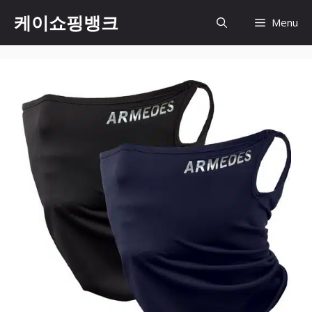
Skip
케이쇼핑뱅크
Menu
to
content