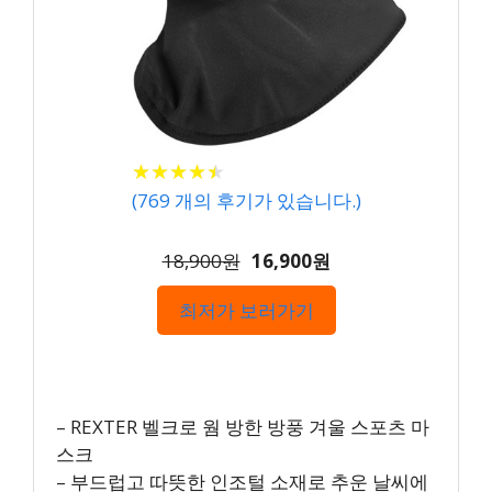
★
★
★
★
★
★
★
★
★
★
(
769
개의 후기가 있습니다.)
18,900원
16,900원
최저가 보러가기
– REXTER 벨크로 웜 방한 방풍 겨울 스포츠 마
스크
– 부드럽고 따뜻한 인조털 소재로 추운 날씨에