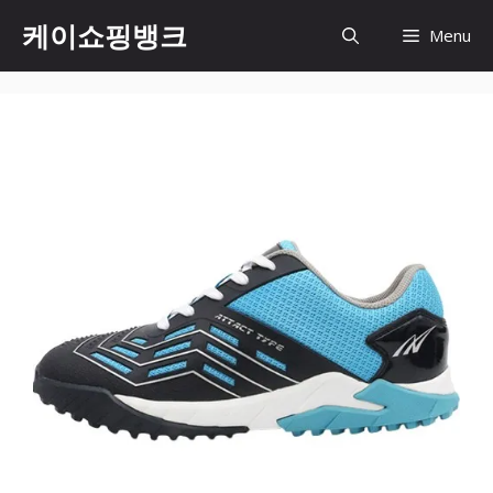
Skip
케이쇼핑뱅크
Menu
to
content