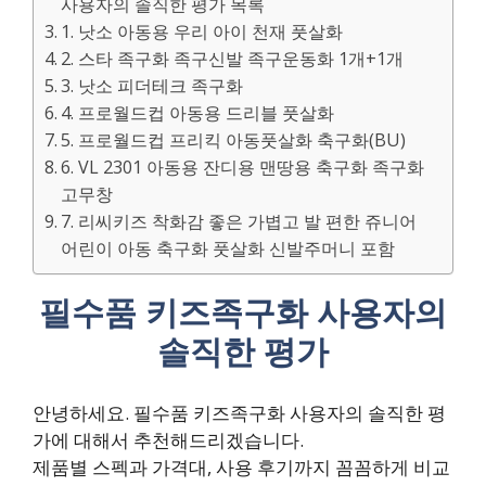
사용자의 솔직한 평가 목록
1. 낫소 아동용 우리 아이 천재 풋살화
2. 스타 족구화 족구신발 족구운동화 1개+1개
3. 낫소 피더테크 족구화
4. 프로월드컵 아동용 드리블 풋살화
5. 프로월드컵 프리킥 아동풋살화 축구화(BU)
6. VL 2301 아동용 잔디용 맨땅용 축구화 족구화
고무창
7. 리씨키즈 착화감 좋은 가볍고 발 편한 쥬니어
어린이 아동 축구화 풋살화 신발주머니 포함
필수품 키즈족구화 사용자의
솔직한 평가
안녕하세요. 필수품 키즈족구화 사용자의 솔직한 평
가에 대해서 추천해드리겠습니다.
제품별 스펙과 가격대, 사용 후기까지 꼼꼼하게 비교