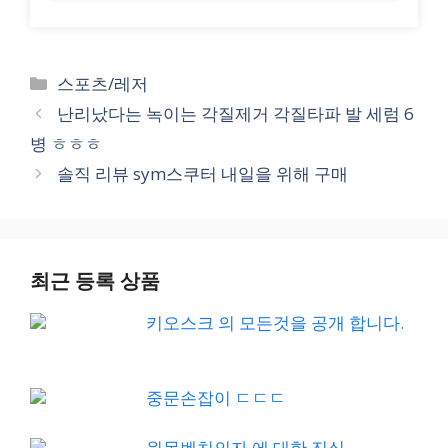
Categories
스포츠/레저
난리났다는 녹이는 각질제거 각질타파 발 세럼 6
병 ㅎㅎㅎ
솔직 리뷰 sym스쿠터 내일을 위해 구매
최근 등록 상품
키오스크 의 모든것을 공개 합니다.
중문손잡이 ㄷㄷㄷ
원목벤치의자 에 대한 진실