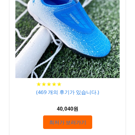
★
★
★
★
★
★
★
★
★
★
(
469
개의 후기가 있습니다.)
40,040원
최저가 보러가기