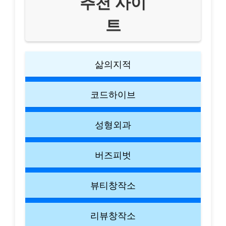
추천 사이
트
삶의지적
코드하이브
성형외과
버즈피벗
뷰티창작소
리뷰창작소