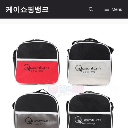
Skip
케이쇼핑뱅크
Menu
to
content