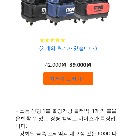
★
★
★
★
★
★
★
★
★
★
(
2
개의 후기가 있습니다.)
42,000원
39,000원
최저가 보러가기
– 스톰 신형 1볼 볼링가방 롤러백, 1개의 볼을
운반할 수 있는 경량 컴팩트 사이즈가 특징입
니다.
– 강화된 금속 프레임과 내구성 있는 600D 나