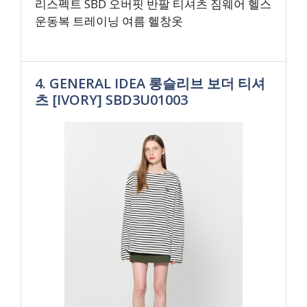
리스펙트 SBD 오버핏 반팔 티셔츠 짐웨어 헬스
운동복 트레이닝 여름 헬창옷
4. GENERAL IDEA 롱슬리브 보더 티셔
츠 [IVORY] SBD3U01003