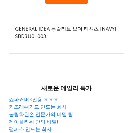
GENERAL IDEA 롱슬리브 보더 티셔츠 [NAVY]
SBD3U01003
새로운 데일리 특가
쇼파커버3인용 ㅎㅎㅎ
키즈레쉬가드 만드는 회사
볼링화왼손 전문가의 비밀 팁
제이플라워 만의 비밀!
팸퍼스 만드는 회사