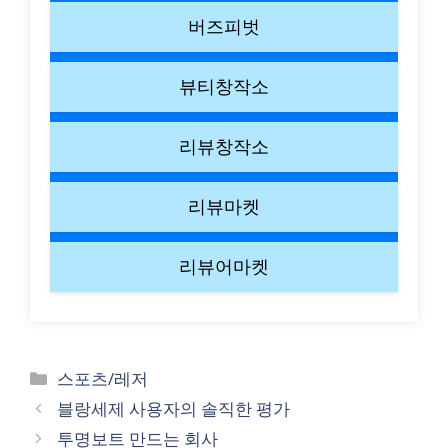
버즈피벗
뷰티창작소
리뷰창작소
리뷰마켓
리뷰어마켓
Categories
스포츠/레저
블랑세제 사용자의 솔직한 평가
투명보트 만드는 회사