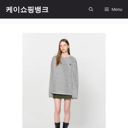
Skip
케이쇼핑뱅크
Menu
to
content