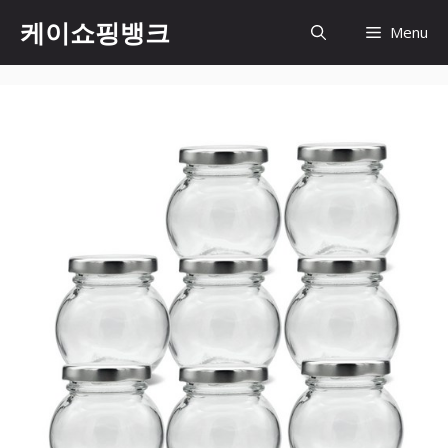
Skip
케이쇼핑뱅크
Menu
to
content