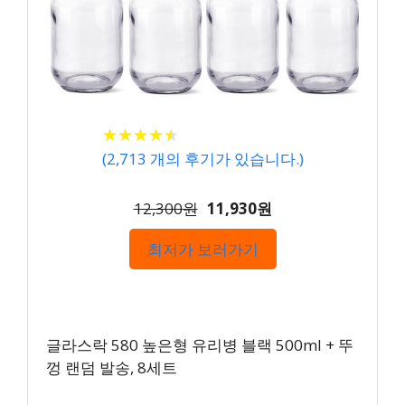
★
★
★
★
★
★
★
★
★
★
(
2,713
개의 후기가 있습니다.)
12,300원
11,930원
최저가 보러가기
글라스락 580 높은형 유리병 블랙 500ml + 뚜
껑 랜덤 발송, 8세트