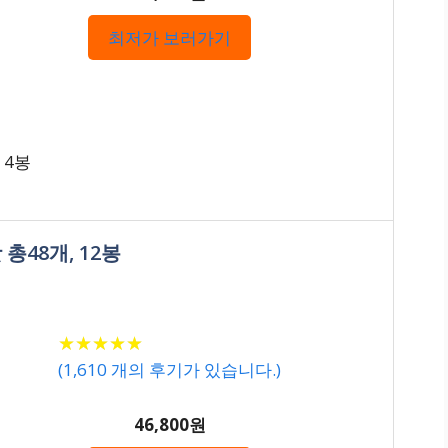
최저가 보러가기
 4봉
총48개, 12봉
★
★
★
★
★
★
★
★
★
★
(
1,610
개의 후기가 있습니다.)
46,800원