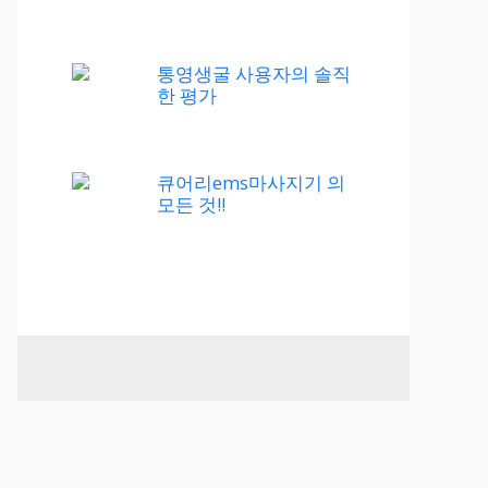
통영생굴 사용자의 솔직
한 평가
큐어리ems마사지기 의
모든 것!!