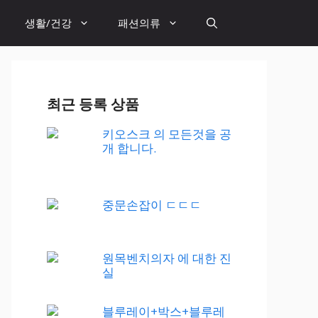
생활/건강
패션의류
최근 등록 상품
키오스크 의 모든것을 공
개 합니다.
중문손잡이 ㄷㄷㄷ
원목벤치의자 에 대한 진
실
블루레이+박스+블루레