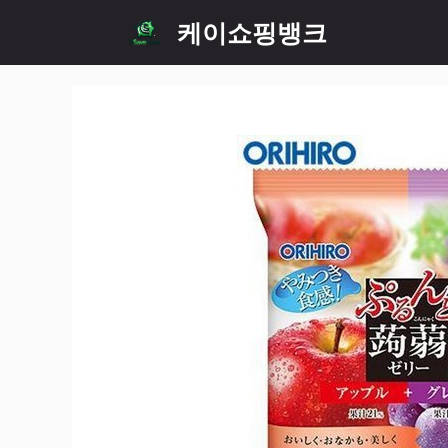
Skip
케이쇼핑뱅크
to
content