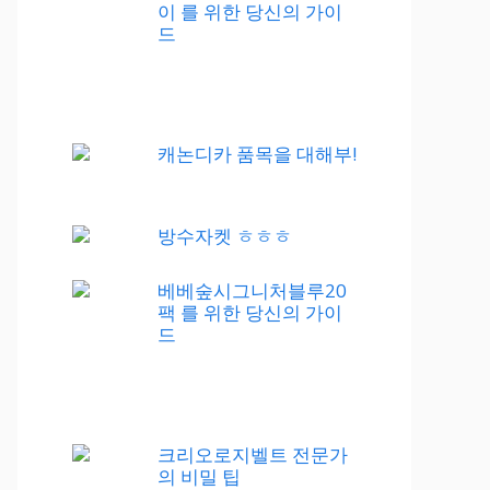
이 를 위한 당신의 가이
드
캐논디카 품목을 대해부!
방수자켓 ㅎㅎㅎ
베베숲시그니처블루20
팩 를 위한 당신의 가이
드
크리오로지벨트 전문가
의 비밀 팁