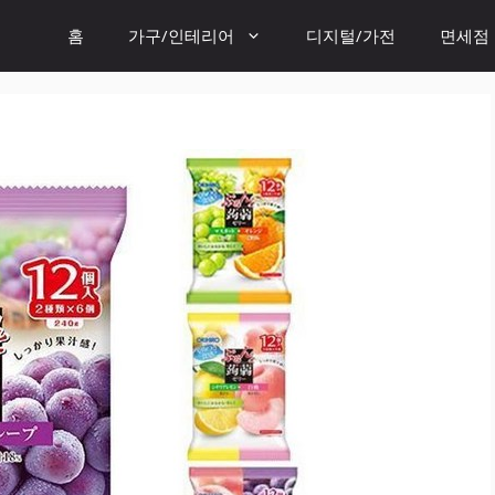
홈
가구/인테리어
디지털/가전
면세점