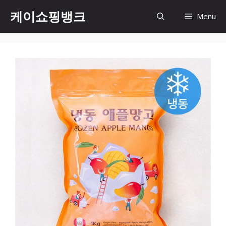
Skip
케이쇼핑뱅크
Menu
to
content