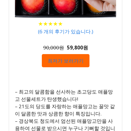
★
★
★
★
★
★
★
★
★
★
(
6
개의 후기가 있습니다.)
90,000원
59,800원
최저가 보러가기
– 최고의 달콤함을 선사하는 초고당도 애플망
고 선물세트가 탄생했습니다!
– 21도의 당도를 자랑하는 애플망고는 꿀맛 같
이 달콤한 맛과 상큼한 향이 특징입니다.
– 경상북도 청도에서 엄선된 애플망고만을 사
용하여 선물로 받으시면 누구나 기뻐할 것입니