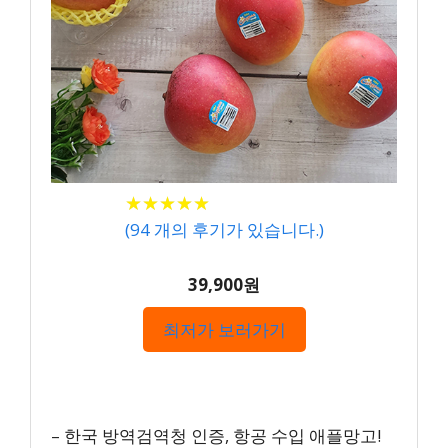
★
★
★
★
★
★
★
★
★
★
(
94
개의 후기가 있습니다.)
39,900원
최저가 보러가기
– 한국 방역검역청 인증, 항공 수입 애플망고!