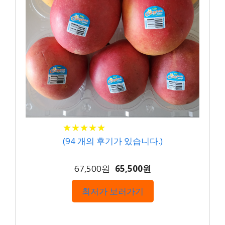
★
★
★
★
★
★
★
★
★
★
(
94
개의 후기가 있습니다.)
67,500원
65,500원
최저가 보러가기