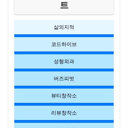
트
삶의지적
코드하이브
성형외과
버즈피벗
뷰티창작소
리뷰창작소