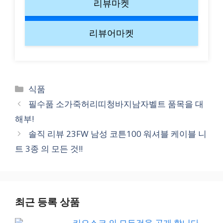
리뷰마켓
리뷰어마켓
Categories
식품
필수품 소가죽허리띠청바지남자벨트 품목을 대
해부!
솔직 리뷰 23FW 남성 코튼100 워셔블 케이블 니
트 3종 의 모든 것!!
최근 등록 상품
키오스크 의 모든것을 공개 합니다.