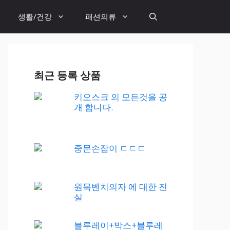
생활/건강
패션의류
최근 등록 상품
키오스크 의 모든것을 공
개 합니다.
중문손잡이 ㄷㄷㄷ
원목벤치의자 에 대한 진
실
블루레이+박스+블루레