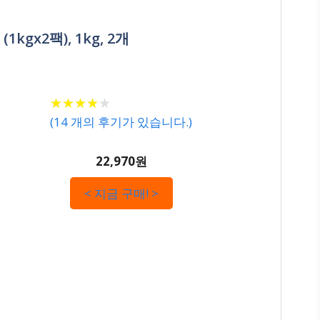
kgx2팩), 1kg, 2개
★
★
★
★
★
★
★
★
★
★
(
14
개의 후기가 있습니다.)
22,970원
< 지금 구매! >