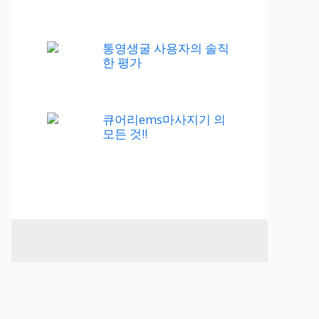
통영생굴 사용자의 솔직
한 평가
큐어리ems마사지기 의
모든 것!!