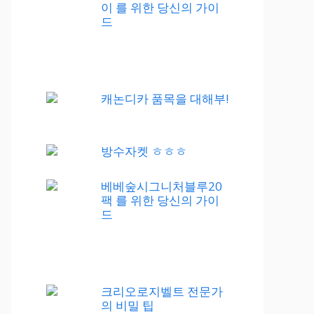
이 를 위한 당신의 가이
드
캐논디카 품목을 대해부!
방수자켓 ㅎㅎㅎ
베베숲시그니처블루20
팩 를 위한 당신의 가이
드
크리오로지벨트 전문가
의 비밀 팁