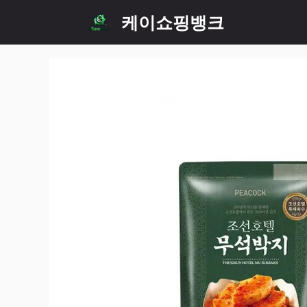
Skip
케이쇼핑뱅크
to
content