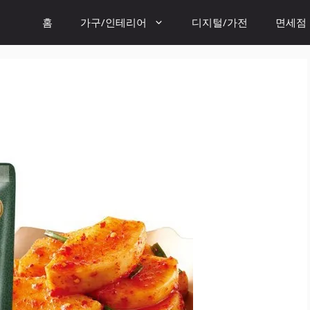
홈
가구/인테리어
디지털/가전
면세점