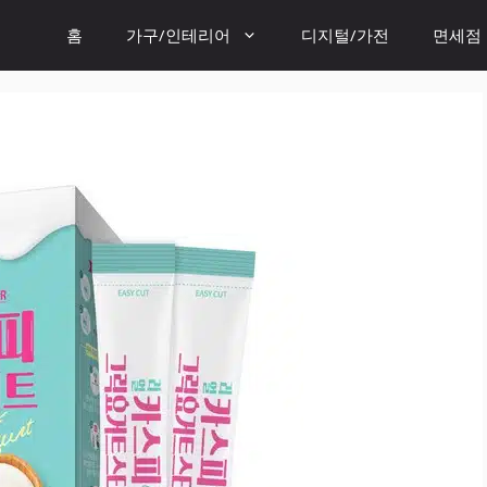
홈
가구/인테리어
디지털/가전
면세점