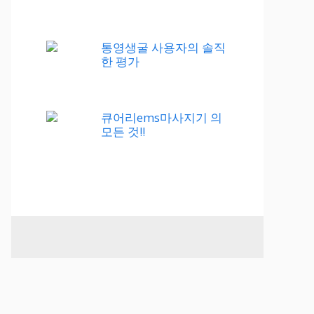
통영생굴 사용자의 솔직
한 평가
큐어리ems마사지기 의
모든 것!!