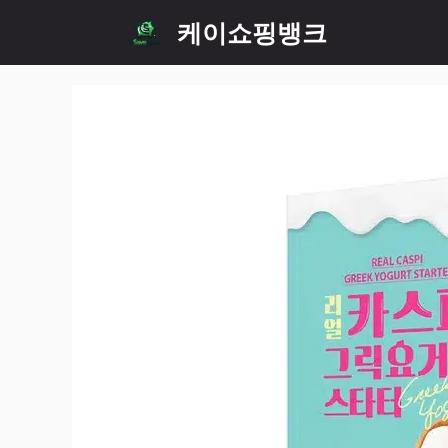
Skip
케이쇼핑뱅크
to
content