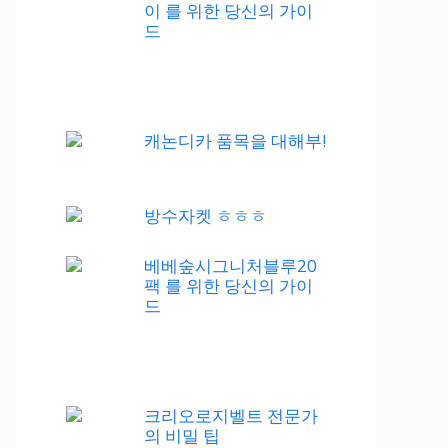
이 를 위한 당신의 가이
드
캐논디카 품목을 대해부!
방수자켓 ㅎㅎㅎ
베베숲시그니처블루20
팩 를 위한 당신의 가이
드
크리오로지벨트 전문가
의 비밀 팁