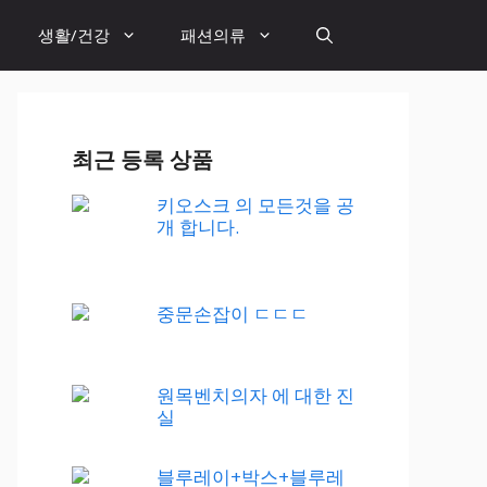
생활/건강
패션의류
최근 등록 상품
키오스크 의 모든것을 공
개 합니다.
중문손잡이 ㄷㄷㄷ
원목벤치의자 에 대한 진
실
블루레이+박스+블루레