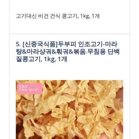
고기대신 비건 건식 콩고기, 1kg, 1개
5. [신중국식품]두부피 인조고기-마라
탕&마라샹궈&훠궈&볶음.무침용 단백
질콩고기, 1kg, 1개