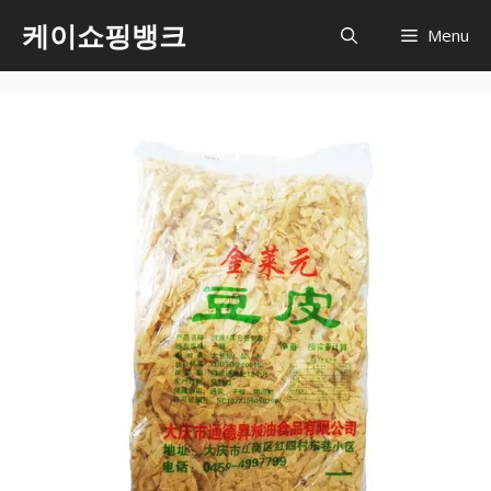
Skip
케이쇼핑뱅크
Menu
to
content