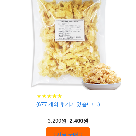
★
★
★
★
★
★
★
★
★
★
(
877
개의 후기가 있습니다.)
3,200원
2,400원
< 지금 구매! >