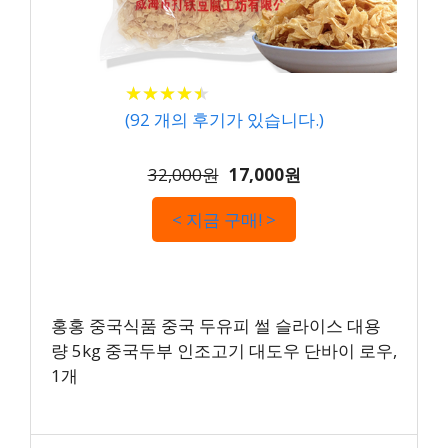
★
★
★
★
★
★
★
★
★
★
(
92
개의 후기가 있습니다.)
32,000원
17,000원
< 지금 구매! >
홍홍 중국식품 중국 두유피 썰 슬라이스 대용
량 5kg 중국두부 인조고기 대도우 단바이 로우,
1개