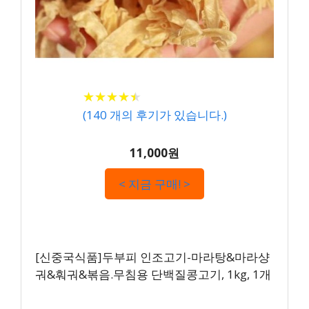
★
★
★
★
★
★
★
★
★
★
(
140
개의 후기가 있습니다.)
11,000원
< 지금 구매! >
[신중국식품]두부피 인조고기-마라탕&마라샹
궈&훠궈&볶음.무침용 단백질콩고기, 1kg, 1개