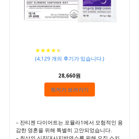
★
★
★
★
★
★
★
★
★
★
(
4,129
개의 후기가 있습니다.)
28,660원
최저가 보러가기
– 잔티젠 다이어트는 포뮬라1에서 모험적인 용
감한 영혼을 위해 특별히 고안되었습니다.
– 최상의 신진대사지방연소를 위해 오직 스키