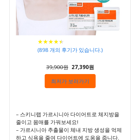
★
★
★
★
★
★
★
★
★
★
(
898
개의 후기가 있습니다.)
39,900원
27,390원
최저가 보러가기
– 스키니랩 가르시니아 다이어트로 체지방을
줄이고 몸매를 가꿔보세요!
– 가르시니아 추출물이 체내 지방 생성을 억제
하고 식욕을 줄여 다이어트에 도움을 줍니다.