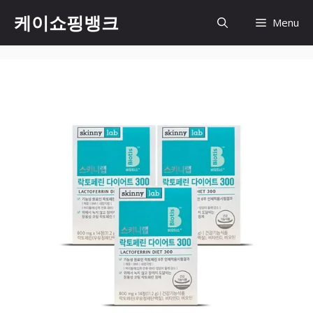
Skip
케이쇼핑뱅크
Menu
to
content