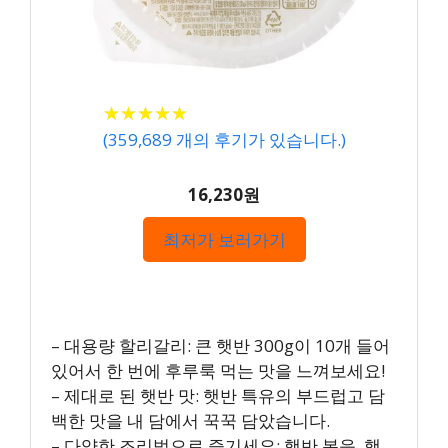
★
★
★
★
★
★
★
★
★
★
(
359,689
개의 후기가 있습니다.)
16,230원
최저가 보러가기
– 대용량 할리갈리: 큰 햇반 300g이 10개 들어
있어서 한 번에 후루룩 먹는 맛을 느껴보세요!
– 제대로 된 햇반 맛: 햇반 특유의 부드럽고 담
백한 맛을 내 담에서 꾹꾹 담았습니다.
– 다양한 조리법으로 즐기세요: 햇반 볶음, 햇