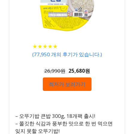
★
★
★
★
★
★
★
★
★
★
(
77,950
개의 후기가 있습니다.)
26,990원
25,680원
최저가 보러가기
– 오뚜기밥 큰밥 300g, 18개팩 출시!
– 쫄깃한 식감과 풍부한 맛으로 한 번 먹으면
잊지 못할 오뚜기밥!