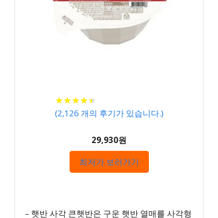
★
★
★
★
★
★
★
★
★
★
(
2,126
개의 후기가 있습니다.)
29,930원
최저가 보러가기
– 햇반 사각 큰햇반은 구운 햇반 열매를 사각형