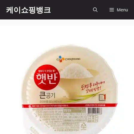
Skip
케이쇼핑뱅크
Menu
to
content