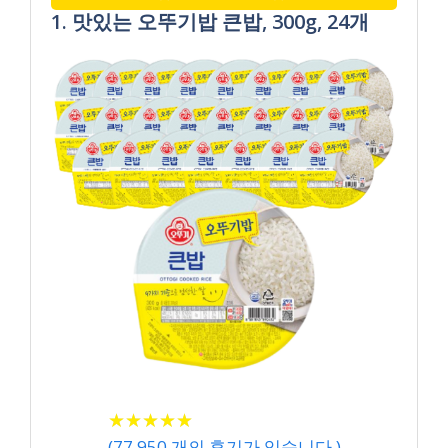
1. 맛있는 오뚜기밥 큰밥, 300g, 24개
★
★
★
★
★
★
★
★
★
★
(
77,950
개의 후기가 있습니다.)