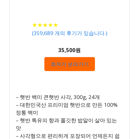
★
★
★
★
★
★
★
★
★
★
(
359,689
개의 후기가 있습니다.)
35,500원
최저가 보러가기
– 햇반 백미 큰햇반 사각, 300g, 24개
– 대한민국산 프리미엄 햇반으로 만든 100%
정통 백미
– 햇반 특유의 향과 쫄깃한 밥알이 살아 있는
맛
– 사각형으로 편리하게 포장되어 언제든지 쉽