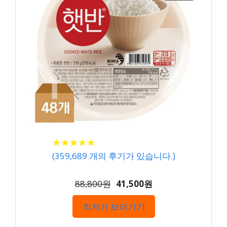
★
★
★
★
★
★
★
★
★
★
(
359,689
개의 후기가 있습니다.)
88,800원
41,500원
최저가 보러가기