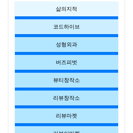
삶의지적
코드하이브
성형외과
버즈피벗
뷰티창작소
리뷰창작소
리뷰마켓