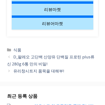
리뷰마켓
리뷰어마켓
Categories
식품
D_팔레오 고단백 산양유 단백질 프로틴 plus류
신 280g 6통 만의 비밀!
유리창시트지 품목을 대해부!
최근 등록 상품