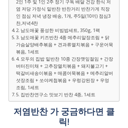
2인 1주 및 1인 2주 정기 구독 배달 건강 한식 저
염 저당 가정식 밑반찬 반찬거리 반찬가게 직장
인 점심 저녁 냉장 배송, 1개, 주5일(10끼) 점심3
찬,저녁4찬
2. 남도애꽃 풍성한 비빔밥세트, 350g, 1팩
3. 남도애꽃 키즈반찬 4종 메추리알장조림 + 닭
가슴살양배추볶음 + 견과류멸치볶음 + 구운어묵
볶음, 1세트
4. 모두의 집밥 밑반찬 10종 간장깻잎절임 + 간장
버터진미채 + 고추장멸치볶음 + 돼지불고기 +
떡갈비새송이볶음 + 매콤어묵볶음 + 메추리알버
섯장조림 + 쏘야케첩볶음 + 우렁강된장 + 우엉
조림, 1세트
5. 집반찬연구소 맛보기 반찬 4종, 1세트
저염반찬 가 궁금하다면 클
릭!