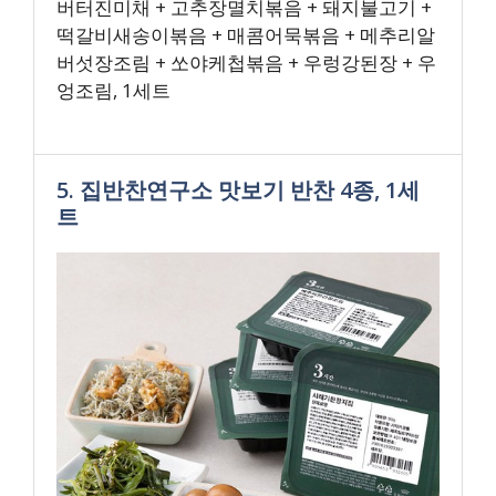
버터진미채 + 고추장멸치볶음 + 돼지불고기 +
떡갈비새송이볶음 + 매콤어묵볶음 + 메추리알
버섯장조림 + 쏘야케첩볶음 + 우렁강된장 + 우
엉조림, 1세트
5. 집반찬연구소 맛보기 반찬 4종, 1세
트