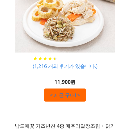
★
★
★
★
★
★
★
★
★
★
(
1,216
개의 후기가 있습니다.)
11,900원
< 지금 구매! >
남도애꽃 키즈반찬 4종 메추리알장조림 + 닭가