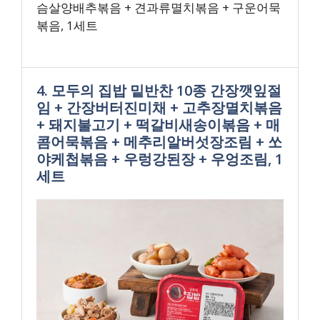
슴살양배추볶음 + 견과류멸치볶음 + 구운어묵
볶음, 1세트
4. 모두의 집밥 밑반찬 10종 간장깻잎절
임 + 간장버터진미채 + 고추장멸치볶음
+ 돼지불고기 + 떡갈비새송이볶음 + 매
콤어묵볶음 + 메추리알버섯장조림 + 쏘
야케첩볶음 + 우렁강된장 + 우엉조림, 1
세트