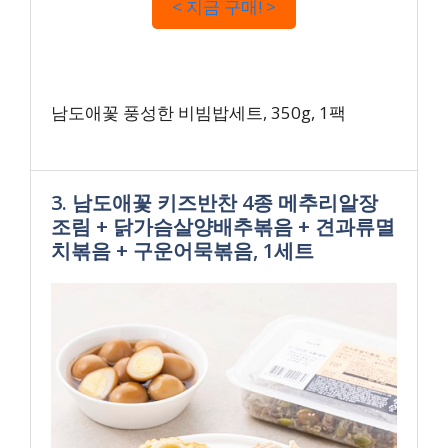
< 지금 구매! >
남도애꽃 풍성한 비빔밥세트, 350g, 1팩
3. 남도애꽃 키즈반찬 4종 메추리알장
조림 + 닭가슴살양배추볶음 + 견과류멸
치볶음 + 구운어묵볶음, 1세트