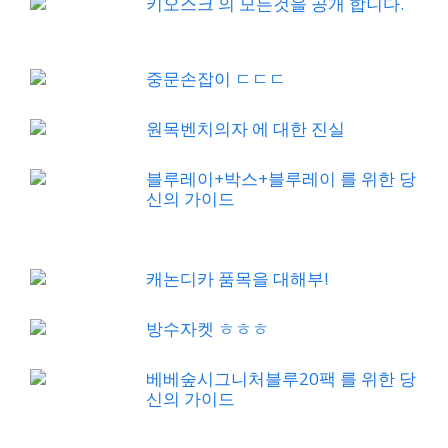
키오스크 의 모든것을 공개 합니다.
중문손잡이 ㄷㄷㄷ
원목벤치의자 에 대한 진실
블루레이+박스+블루레이 를 위한 당
신의 가이드
캐논디카 품목을 대해부!
방수자켓 ㅎㅎㅎ
베베숲시그니처블루20팩 를 위한 당
신의 가이드