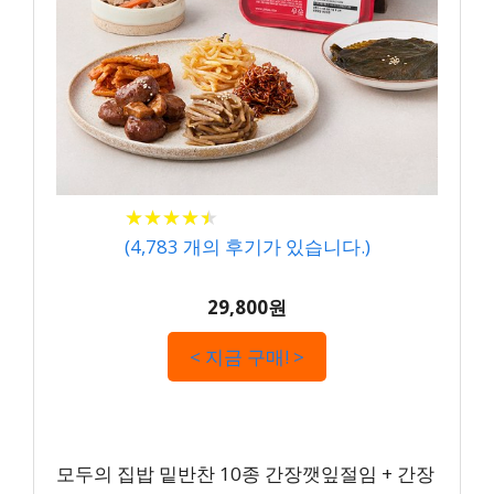
★
★
★
★
★
★
★
★
★
★
(
4,783
개의 후기가 있습니다.)
29,800원
< 지금 구매! >
모두의 집밥 밑반찬 10종 간장깻잎절임 + 간장