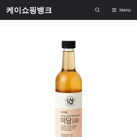
Skip
케이쇼핑뱅크
Menu
to
content