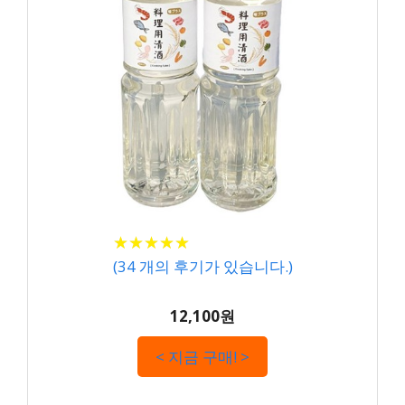
★
★
★
★
★
★
★
★
★
★
(
34
개의 후기가 있습니다.)
12,100원
< 지금 구매! >