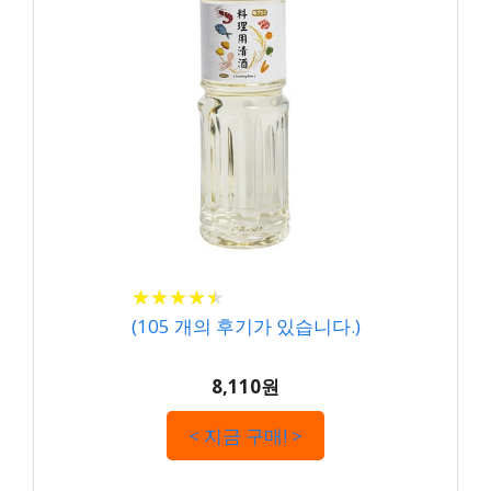
★
★
★
★
★
★
★
★
★
★
(
105
개의 후기가 있습니다.)
8,110원
< 지금 구매! >