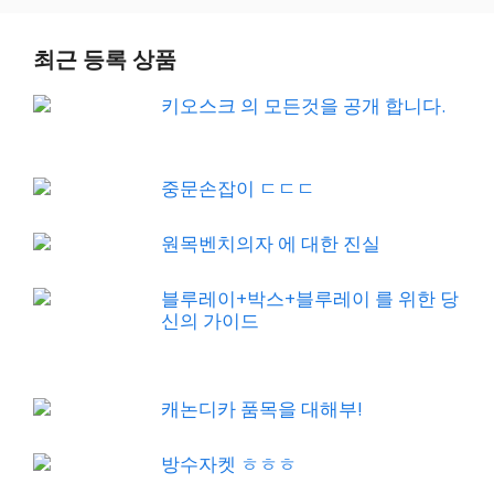
최근 등록 상품
키오스크 의 모든것을 공개 합니다.
중문손잡이 ㄷㄷㄷ
원목벤치의자 에 대한 진실
블루레이+박스+블루레이 를 위한 당
신의 가이드
캐논디카 품목을 대해부!
방수자켓 ㅎㅎㅎ