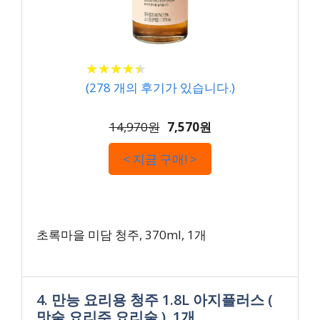
★
★
★
★
★
★
★
★
★
★
(
278
개의 후기가 있습니다.)
14,970원
7,570원
< 지금 구매! >
초록마을 미담 청주, 370ml, 1개
4. 만능 요리용 청주 1.8L 아지플러스 (
맛술 요리주 요리술 ), 1개