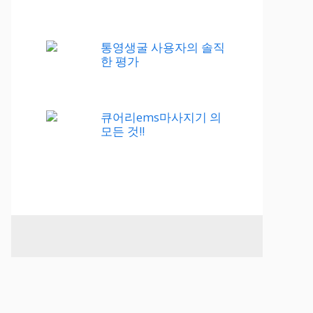
통영생굴 사용자의 솔직
한 평가
큐어리ems마사지기 의
모든 것!!