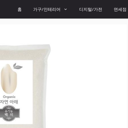
홈
가구/인테리어
디지털/가전
면세점