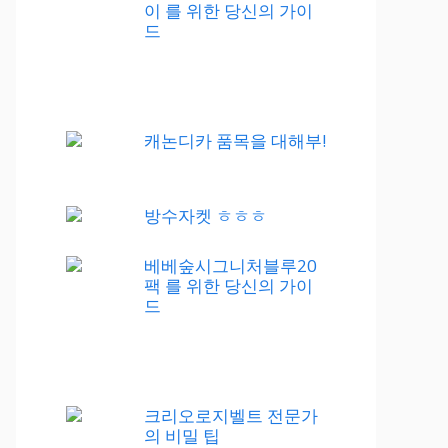
이 를 위한 당신의 가이
드
캐논디카 품목을 대해부!
방수자켓 ㅎㅎㅎ
베베숲시그니처블루20
팩 를 위한 당신의 가이
드
크리오로지벨트 전문가
의 비밀 팁