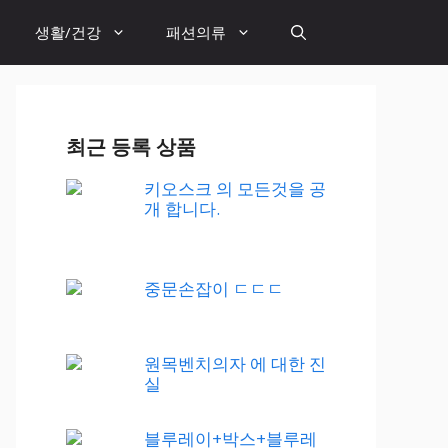
생활/건강
패션의류
최근 등록 상품
키오스크 의 모든것을 공
개 합니다.
중문손잡이 ㄷㄷㄷ
원목벤치의자 에 대한 진
실
블루레이+박스+블루레