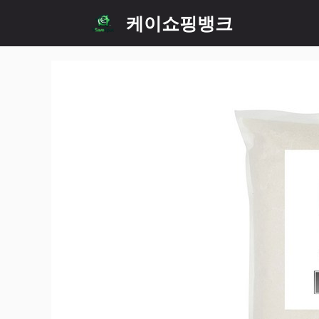
Skip
케이쇼핑뱅크
to
content