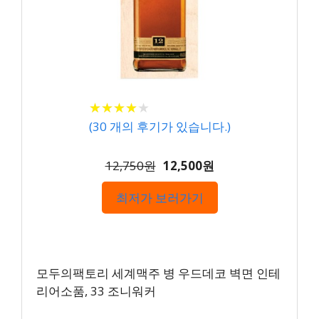
★
★
★
★
★
★
★
★
★
★
(
30
개의 후기가 있습니다.)
12,750원
12,500원
최저가 보러가기
모두의팩토리 세계맥주 병 우드데코 벽면 인테
리어소품, 33 조니워커