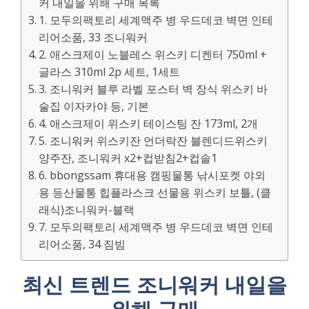
커 내일을 위해 구매 목록
1. 모두의팩토리 세계맥주 병 우드데코 벽면 인테
리어소품, 33 조니워커
2. 애스크제이 노블레스 위스키 디켄터 750ml +
글라스 310ml 2p 세트, 1세트
3. 조니워커 블루 라벨 포스터 벽 장식 위스키 바
술집 이자카야 등, 기본
4. 애스크제이 위스키 테이스팅 잔 173ml, 2개
5. 조니워커 위스키잔 언더락잔 블렌디드위스키
양주잔, 조니워커 x2+컵받침2+컵솔1
6. bbongssam 휴대용 캠핑물통 낚시포켓 야외
용 등산물통 힙플라스크 선물용 위스키 보틀, (클
래식)조니워커-블랙
7. 모두의팩토리 세계맥주 병 우드데코 벽면 인테
리어소품, 34 짐빔
최신 트렌드 조니워커 내일을