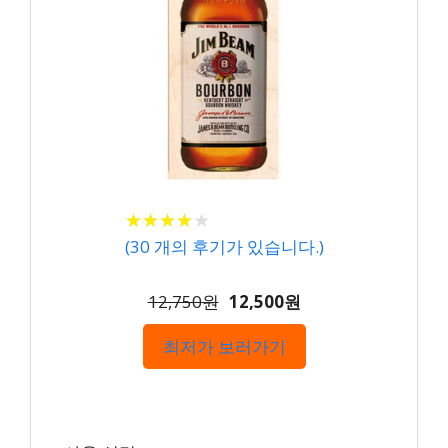
★
★
★
★
★
★
★
★
★
★
(
30
개의 후기가 있습니다.)
12,750원
12,500원
최저가 보러가기