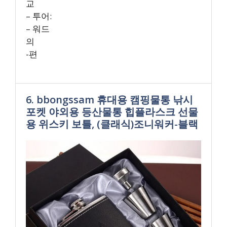
교
– 투어:
– 워드
의
-편
6. bbongssam 휴대용 캠핑물통 낚시
포켓 야외용 등산물통 힙플라스크 선물
용 위스키 보틀, (클래식)조니워커-블랙