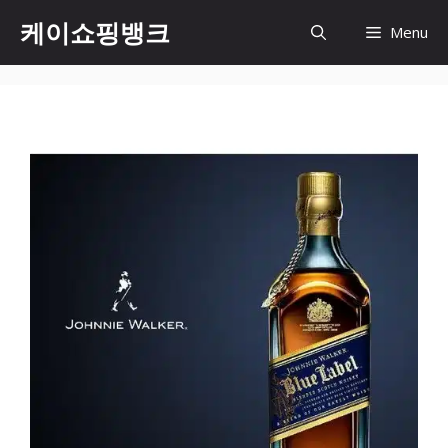
Skip
케이쇼핑뱅크
Menu
to
content