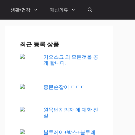
생활/건강
패션의류
최근 등록 상품
키오스크 의 모든것을 공
개 합니다.
중문손잡이 ㄷㄷㄷ
원목벤치의자 에 대한 진
실
블루레이+박스+블루레