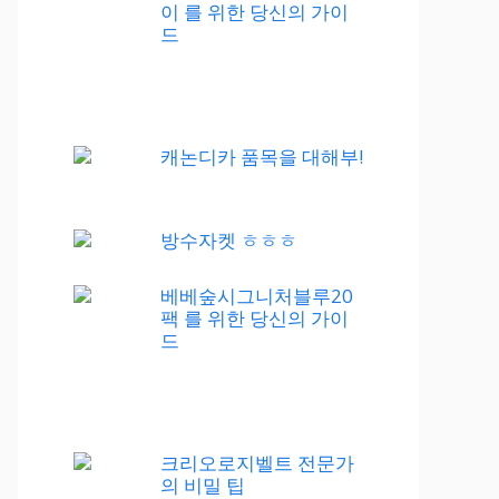
이 를 위한 당신의 가이
드
캐논디카 품목을 대해부!
방수자켓 ㅎㅎㅎ
베베숲시그니처블루20
팩 를 위한 당신의 가이
드
크리오로지벨트 전문가
의 비밀 팁