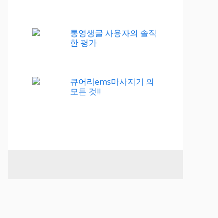
통영생굴 사용자의 솔직
한 평가
큐어리ems마사지기 의
모든 것!!