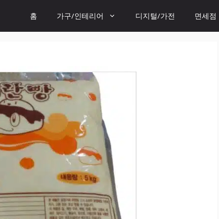
홈
가구/인테리어
디지털/가전
면세점