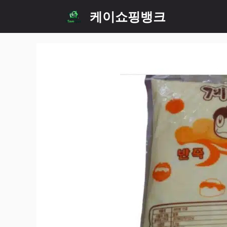
Skip
케이쇼핑뱅크
to
content